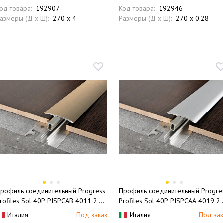
од товара:
192907
Код товара:
192946
азмеры (Д x Ш):
270 x 4
Размеры (Д x Ш):
270 x 0.28
рофиль соединительный Progress
Профиль соединительный Progre
rofiles Sol 40P PISPCAB 4011 2.7
Profiles Sol 40P PISPCAА 4019 2.
 (бронза матовая)
м (серебро матовое)
Италия
Под заказ
Италия
Под зак