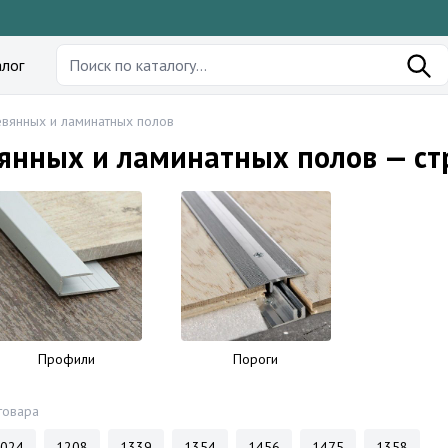
лог
вянных и ламинатных полов
янных и ламинатных полов — ст
Профили
Пороги
товара
024
1208
1339
1354
1456
1475
1358