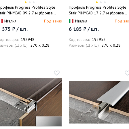
рофиль Progress Profiles Style
Профиль Progress Profiles Style
tair PINYCAB 09 2.7 м (бронза
Stair PINYCAB 17 2.7 м (бронза
атовая)
матовая)
Италия
Под заказ
Италия
Под зак
 575 ₽ / шт.
6 185 ₽ / шт.
од товара:
192948
Код товара:
192952
азмеры (Д x Ш):
270 x 0.28
Размеры (Д x Ш):
270 x 0.28