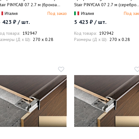
tair PINYCAB 07 2.7 м (бронза
Stair PINYCAА 07 2.7 м (серебро
атовая)
матовое)
Италия
Под заказ
Италия
Под зак
 423 ₽ / шт.
5 423 ₽ / шт.
од товара:
192947
Код товара:
192942
азмеры (Д x Ш):
270 x 0.28
Размеры (Д x Ш):
270 x 0.28