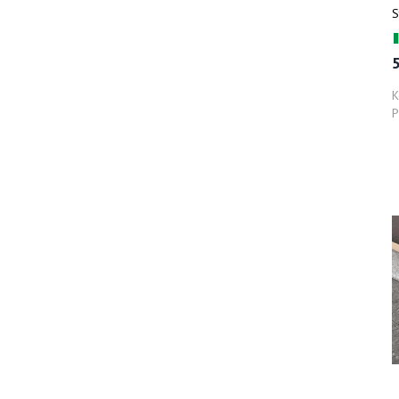
S
м
5
К
Р