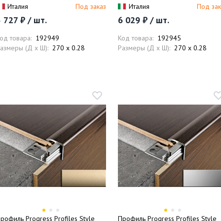
атовая)
матовое)
Италия
Под заказ
Италия
Под зак
 727 ₽ / шт.
6 029 ₽ / шт.
од товара:
192949
Код товара:
192945
азмеры (Д x Ш):
270 x 0.28
Размеры (Д x Ш):
270 x 0.28
рофиль Progress Profiles Style
Профиль Progress Profiles Style