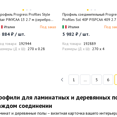
рофиль Progress Profiles Style
Профиль соединительный Progre
tair PINYCAА 13 2.7 м (серебро
Profiles Sol 40P PISPCAА 409 2.7
атовое)
(серебро матовое)
Италия
Под заказ
Италия
Под зак
 884 ₽ / шт.
5 982 ₽ / шт.
од товара:
192944
Код товара:
192889
азмеры (Д x Ш):
270 x 0.28
Размеры (Д x Ш):
270 x 4
1
...
5
6
рофили для ламинатных и деревянных по
аждом соединении
минат и деревянные полы – визитная карточка вашего интерьер