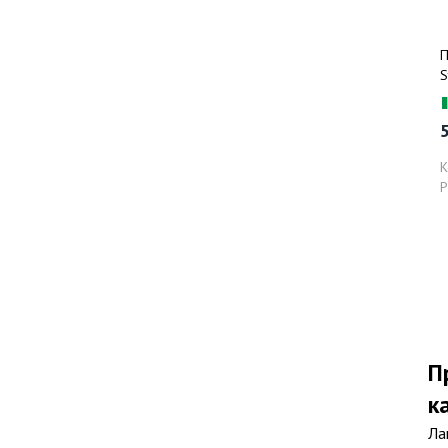
П
S
м
5
К
Р
П
к
Ла