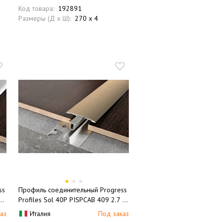
Код товара:
192891
Размеры (Д x Ш):
270 x 4
ss
Профиль соединительный Progress
7
Profiles Sol 40P PISPCAB 409 2.7 м
(бронза матовая)
аз
Италия
Под заказ