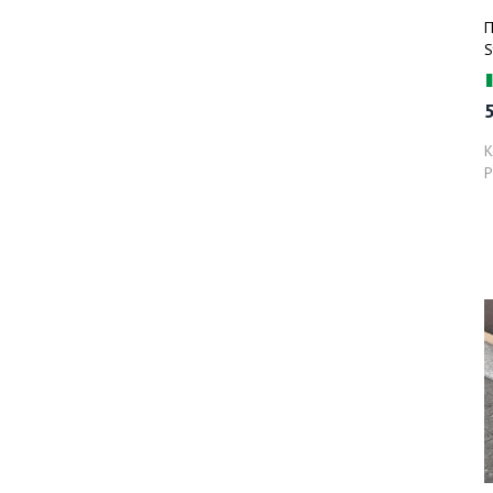
П
S
м
5
К
Р