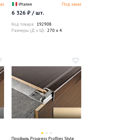
м (бронза матовая)
аз
Италия
Под заказ
6 326 ₽ / шт.
Код товара:
192908
Размеры (Д x Ш):
270 x 4
Профиль Progress Profiles Style