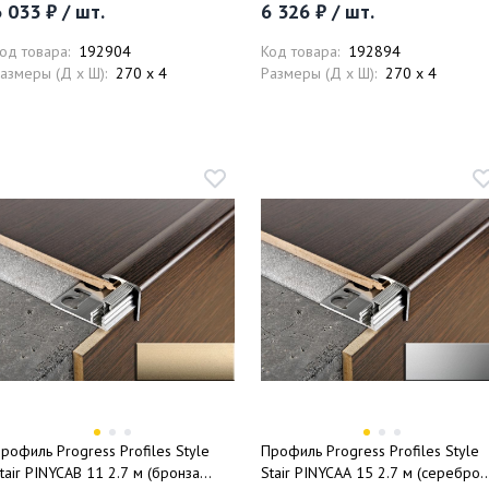
 033 ₽ / шт.
6 326 ₽ / шт.
од товара:
192904
Код товара:
192894
азмеры (Д x Ш):
270 x 4
Размеры (Д x Ш):
270 x 4
рофиль Progress Profiles Style
Профиль Progress Profiles Style
tair PINYCAB 11 2.7 м (бронза
Stair PINYCAА 15 2.7 м (серебро