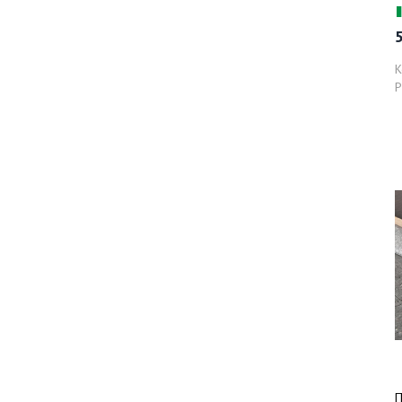
м
5
К
Р
П