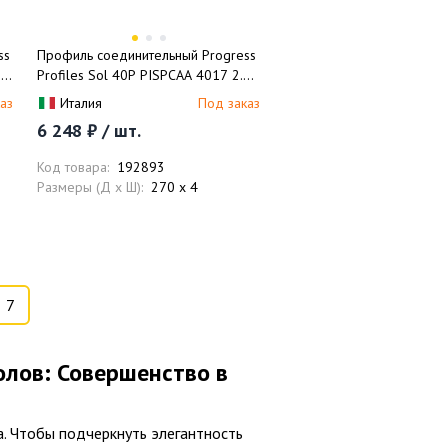
ss
Профиль соединительный Progress
 м
Profiles Sol 40P PISPCAА 4017 2.7
м (серебро матовое)
аз
Италия
Под заказ
6 248 ₽ / шт.
Код товара:
192893
Размеры (Д x Ш):
270 x 4
7
лов: Совершенство в
а. Чтобы подчеркнуть элегантность