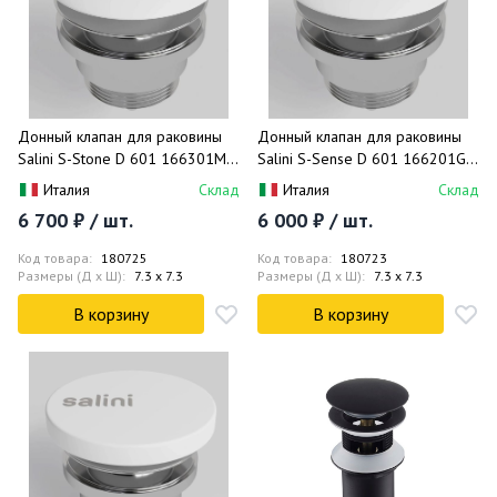
Донный клапан для раковины
Донный клапан для раковины
Salini S-Stone D 601 166301M
Salini S-Sense D 601 166201G
(белый матовый),
(белый глянцевый),
Италия
Склад
Италия
Склад
фиксированный
фиксированный
6 700 ₽ / шт.
6 000 ₽ / шт.
Код товара:
180725
Код товара:
180723
Размеры (Д x Ш):
7.3 x 7.3
Размеры (Д x Ш):
7.3 x 7.3
В корзину
В корзину