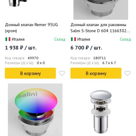
Донный клапан Remer 95UG
Донный клапан для раковины
(хром)
Salini S-Stone D 604 1166302M
(белый матовый),
Италия
Склад
Италия
Склад
фиксированный
1 938 ₽ / шт.
6 700 ₽ / шт.
Код товара:
49970
Код товара:
180711
Размеры (Д x Ш):
0 x 0
Размеры (Д x Ш):
6.7 x 6.7
В корзину
В корзину