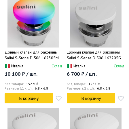
Донный клапан для раковины
Донный клапан для раковины
Salini S-Stone D 506 162305MF
Salini S-Sense D 506 162205G
(покраска по RAL, матовый),
(белый глянцевый), click-clack
Италия
Склад
Италия
Склад
click-clack
10 100 ₽ / шт.
6 700 ₽ / шт.
Код товара:
192706
Код товара:
192704
Размеры (Д x Ш):
6.8 x 6.8
Размеры (Д x Ш):
6.8 x 6.8
В корзину
В корзину