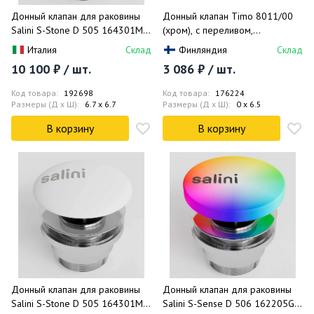
Донный клапан для раковины
Донный клапан Timo 8011/00
Salini S-Stone D 505 164301MF
(хром), с переливом,
(покраска по RAL, матовый),
универсальный
Италия
Склад
Финляндия
Склад
click-clack
10 100 ₽ / шт.
3 086 ₽ / шт.
Код товара:
192698
Код товара:
176224
Размеры (Д x Ш):
6.7 x 6.7
Размеры (Д x Ш):
0 x 6.5
В корзину
В корзину
Донный клапан для раковины
Донный клапан для раковины
Salini S-Stone D 505 164301M
Salini S-Sense D 506 162205GF