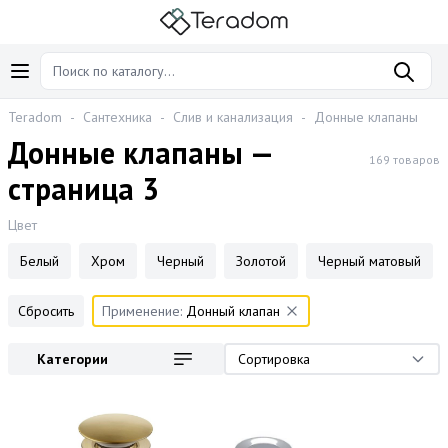
Teradom
-
Сантехника
-
Слив и канализация
-
Донные клапаны
Донные клапаны —
169 товаров
страница 3
Цвет
Белый
Хром
Черный
Золотой
Черный матовый
Сбросить
Применение:
Донный клапан
Категории
Сортировка