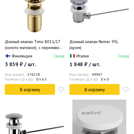
Донный клапан Timo 8011/17
Донный клапан Remer 95L
(золото матовое), с переливом,
(хром)
универсальный
Финляндия
Склад
Италия
Склад
3 859 ₽ / шт.
1 848 ₽ / шт.
Код товара:
176228
Код товара:
49967
Размеры (Д x Ш):
0 x 6.5
Размеры (Д x Ш):
0 x 0
В корзину
В корзину