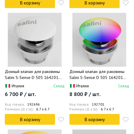
В корзину
В корзину
Донный клапан для раковины
Донный клапан для раковины
Salini S-Sense D 505 164201M
Salini S-Sense D 505 164201MF
(белый матовый), click-clack
(покраска по RAL, матовый),
Италия
Склад
Италия
Склад
click-clack
6 700 ₽ / шт.
8 800 ₽ / шт.
Код товара:
192696
Код товара:
192701
Размеры (Д x Ш):
6.7 x 6.7
Размеры (Д x Ш):
6.7 x 6.7
В корзину
В корзину