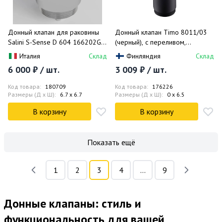
Донный клапан для раковины
Донный клапан Timo 8011/03
Salini S-Sense D 604 166202G
(черный), с переливом,
(белый глянцевый),
универсальный
Италия
Склад
Финляндия
Склад
фиксированный
6 000 ₽ / шт.
3 009 ₽ / шт.
Код товара:
180709
Код товара:
176226
Размеры (Д x Ш):
6.7 x 6.7
Размеры (Д x Ш):
0 x 6.5
В корзину
В корзину
Показать ещё
1
2
3
4
...
9
Донные клапаны: стиль и
функциональность для вашей