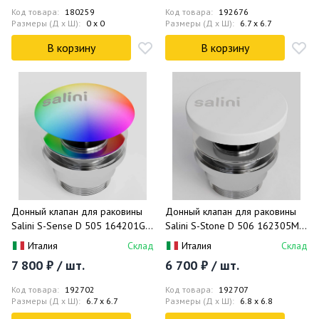
Код товара:
180259
Код товара:
192676
Размеры (Д x Ш):
0 x 0
Размеры (Д x Ш):
6.7 x 6.7
В корзину
В корзину
Донный клапан для раковины
Донный клапан для раковины
Salini S-Sense D 505 164201GF
Salini S-Stone D 506 162305M
(покраска по RAL, глянцевый),
(белый матовый), click-clack
Италия
Склад
Италия
Склад
click-clack
7 800 ₽ / шт.
6 700 ₽ / шт.
Код товара:
192702
Код товара:
192707
Размеры (Д x Ш):
6.7 x 6.7
Размеры (Д x Ш):
6.8 x 6.8