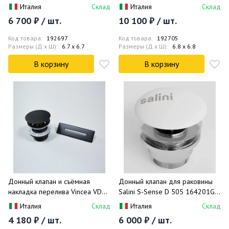
(белый матовый), click-clack
(покраска по RAL, глянцевый),
Италия
Склад
Италия
Склад
click-clack
6 700 ₽ / шт.
10 100 ₽ / шт.
Код товара:
192697
Код товара:
192705
Размеры (Д x Ш):
6.7 x 6.7
Размеры (Д x Ш):
6.8 x 6.8
В корзину
В корзину
Донный клапан и съёмная
Донный клапан для раковины
накладка перелива Vincea VDR-
Salini S-Sense D 505 164201G
4B (черный)
(белый глянцевый), click-clack
Италия
Склад
Италия
Склад
4 180 ₽ / шт.
6 000 ₽ / шт.