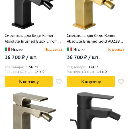
Смеситель для биде Remer
Смеситель для биде Remer
Absolute Brushed Black Chrome
Absolute Brushed Gold AU22BG
AU22CFP (хром черный
(золото брашированное), без
Италия
Под заказ
Италия
Под заказ
брашированный), без донного
донного клапана
36 700 ₽ / шт.
36 700 ₽ / шт.
клапана
Код товара:
174639
Код товара:
174638
Размеры (Д x Ш):
14 x 0
Размеры (Д x Ш):
14 x 0
В корзину
В корзину