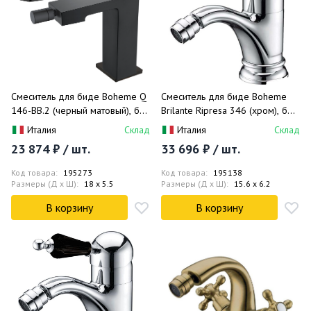
Смеситель для биде Boheme Q
Смеситель для биде Boheme
146-BB.2 (черный матовый), без
Brilante Ripresa 346 (хром), без
донного клапана
донного клапана
Италия
Склад
Италия
Склад
23 874 ₽ / шт.
33 696 ₽ / шт.
Код товара:
195273
Код товара:
195138
Размеры (Д x Ш):
18 x 5.5
Размеры (Д x Ш):
15.6 x 6.2
В корзину
В корзину