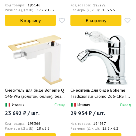
Код товара:
195146
Код товара:
195272
Размеры (Д x Ш):
17.2 x 15.7
Размеры (Д x Ш):
18 x 5.5
В корзину
В корзину
Смеситель для биде Boheme Q
Смеситель для биде Boheme
146-WG (золотой, белый), без
Tradizionale Cromo 266-CRST
донного клапана
(хром)
Италия
Склад
Италия
Склад
23 692 ₽ / шт.
29 934 ₽ / шт.
Код товара:
195366
Код товара:
194957
Размеры (Д x Ш):
18 x 5.5
Размеры (Д x Ш):
15.6 x 6.2