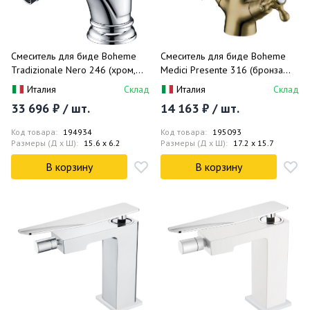
Смеситель для биде Boheme
Смеситель для биде Boheme
Tradizionale Nero 246 (хром,
Medici Presente 316 (бронза
черный)
матовая), без донного клапана
Италия
Склад
Италия
Склад
33 696 ₽ / шт.
14 163 ₽ / шт.
Код товара:
194934
Код товара:
195093
Размеры (Д x Ш):
15.6 x 6.2
Размеры (Д x Ш):
17.2 x 15.7
В корзину
В корзину