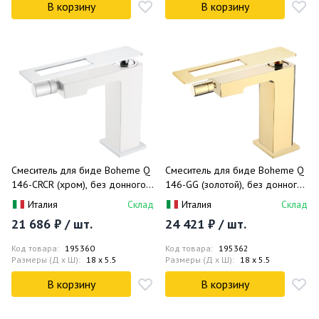
В корзину
В корзину
Смеситель для биде Boheme Q
Смеситель для биде Boheme Q
146-CRCR (хром), без донного
146-GG (золотой), без донного
клапана
клапана
Италия
Склад
Италия
Склад
21 686 ₽ / шт.
24 421 ₽ / шт.
Код товара:
195360
Код товара:
195362
Размеры (Д x Ш):
18 x 5.5
Размеры (Д x Ш):
18 x 5.5
В корзину
В корзину