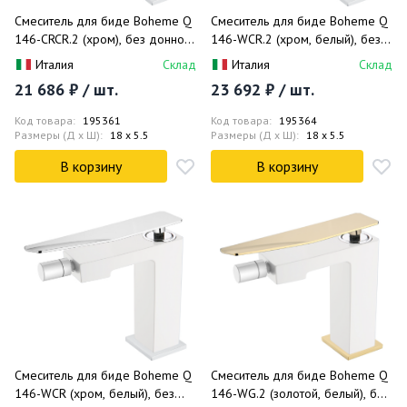
Смеситель для биде Boheme Q
Смеситель для биде Boheme Q
146-CRCR.2 (хром), без донного
146-WCR.2 (хром, белый), без
клапана
донного клапана
Италия
Склад
Италия
Склад
21 686 ₽ / шт.
23 692 ₽ / шт.
Код товара:
195361
Код товара:
195364
Размеры (Д x Ш):
18 x 5.5
Размеры (Д x Ш):
18 x 5.5
В корзину
В корзину
Смеситель для биде Boheme Q
Смеситель для биде Boheme Q
146-WCR (хром, белый), без
146-WG.2 (золотой, белый), без