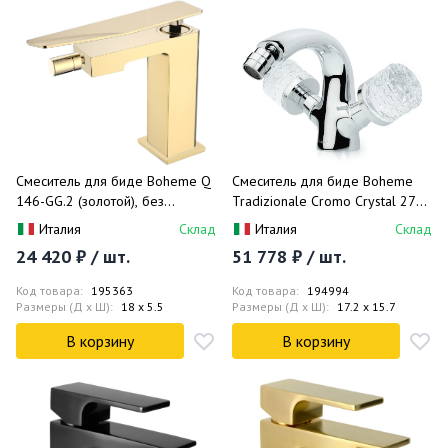
Смеситель для биде Boheme Q
Смеситель для биде Boheme
146-GG.2 (золотой), без
Tradizionale Cromo Crystal 276-
донного клапана
CRST (хром)
Италия
Склад
Италия
Склад
24 420 ₽ / шт.
51 778 ₽ / шт.
Код товара:
195363
Код товара:
194994
Размеры (Д x Ш):
18 x 5.5
Размеры (Д x Ш):
17.2 x 15.7
В корзину
В корзину