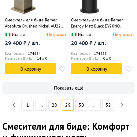
Смеситель для биде Remer
Смеситель для биде Remer
Absolute Brushed Nickel AU22NP
Energy Matt Black EY20NO
(никель брашированный глянц.),
(черный матовый),с донным
Италия
Под заказ
Италия
Под заказ
без донного клапана
клапаном
29 400 ₽ / шт.
20 400 ₽ / шт.
Код товара:
174634
Код товара:
174963
Размеры (Д x Ш):
14 x 0
Размеры (Д x Ш):
0 x 0
В корзину
В корзину
Показать ещё
1
...
28
29
30
...
32
Смесители для биде: Комфорт