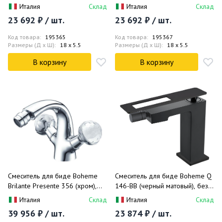
донного клапана
донного клапана
Италия
Склад
Италия
Склад
23 692 ₽ / шт.
23 692 ₽ / шт.
Код товара:
195365
Код товара:
195367
Размеры (Д x Ш):
18 x 5.5
Размеры (Д x Ш):
18 x 5.5
В корзину
В корзину
Смеситель для биде Boheme
Смеситель для биде Boheme Q
Brilante Presente 356 (хром),
146-BB (черный матовый), без
без донного клапана
донного клапана
Италия
Склад
Италия
Склад
39 956 ₽ / шт.
23 874 ₽ / шт.