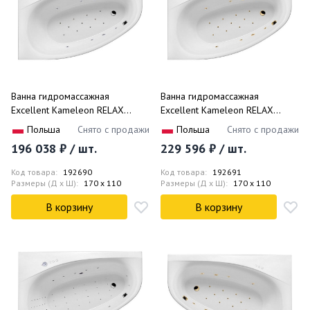
Ванна гидромассажная
Ванна гидромассажная
Excellent Kameleon RELAX
Excellent Kameleon RELAX
WAEX.KML17.RELAX.CR 170x110
WAEX.KML17.RELAX.GL 170x110
Польша
Снято с продажи
Польша
Снято с продажи
(белый глянцевый, хром),
(белый глянцевый, золотой),
196 038 ₽ / шт.
229 596 ₽ / шт.
каркас, слив- перелив, левая
каркас, слив- перелив, левая
Код товара:
192690
Код товара:
192691
Размеры (Д x Ш):
170 x 110
Размеры (Д x Ш):
170 x 110
В корзину
В корзину