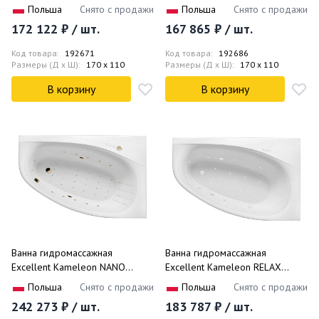
WAEX.KML17.SMART.BR
WAEX.KMP17.RELAX.CR 170x110
Польша
Снято с продажи
Польша
Снято с продажи
170x110 (белый глянцевый,
(белый глянцевый, хром),
172 122 ₽ / шт.
167 865 ₽ / шт.
бронза), каркас, слив-перелив,
каркас, слив- перелив, правая
левая
Код товара:
192671
Код товара:
192686
Размеры (Д x Ш):
170 x 110
Размеры (Д x Ш):
170 x 110
В корзину
В корзину
Ванна гидромассажная
Ванна гидромассажная
Excellent Kameleon NANO
Excellent Kameleon RELAX
WAEX.KMP17.NANO.GL 170x110
WAEX.KMP17.RELAX.WH
Польша
Снято с продажи
Польша
Снято с продажи
(белый глянцевый, золотой),
170x110 (белый глянцевый),
242 273 ₽ / шт.
183 787 ₽ / шт.
каркас, слив-перелив, правая
каркас, слив-перелив, правая