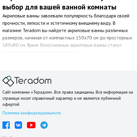
выбор для вашей ванной комнаты
Акриловые ванны завоевали популярность благодаря своей
прочности, легкости и эстетичному внешнему виду. В
магазине Teradom вы найдете акриловые ванны различных
размеров, начиная от компактных 150х70 см до просторных
180х80 см. Яркие белоснежные акриловые ванны станут
украшением вашей ванной комнаты.
Акриловая ванна: стиль и комфорт в одном флаконе
Особенностью акриловых ванн является их легкий вес и
гладкая поверхность, которая легко чистится. Они также
Сайт компании «Терадом». Все права защищены. Вся информация на
обладают отличной термоизоляцией, что позволяет дольше
странице носит справочный характер и не является публичной
сохранять тепло воды. Брендовые акриловые ванны, такие
офертой
как AM PM, Noken, Armani Roca Duravit и Jacob Delafon,
Политика конфиденциальности
предлагают лучшие сочетания стиля, комфорта и
надежности.
Выбирая акриловую ванну, вы получаете отличное сочетание