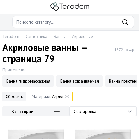
Teradom
-
Сантехника
-
Ванны
-
Акриловые
Акриловые ванны —
1572 товара
страница 79
Применение
Ванна гидромассажная
Ванна встраиваемая
Ванна пристенн
Сбросить
Материал:
Акрил
Категории
Сортировка