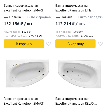
Ванна гидромассажная
Ванна гидромассажная
Excellent Kameleon SMART
Excellent Kameleon LINE
WAEX.KMP17.SMART.WH
WAEX.KMP17.LINE.WH 170x110
Польша
Снято с продажи
Польша
Снято с продажи
170x110 (белый глянцевый),
(белый глянцевый), каркас,
132 136 ₽ / шт.
112 214 ₽ / шт.
каркас, слив-перелив, правая
слив-перелив, правая
Код товара:
192664
Код товара:
192694
Размеры (Д x Ш):
170 x 110
Размеры (Д x Ш):
170 x 110
В корзину
В корзину
Ванна гидромассажная
Ванна гидромассажная
Excellent Kameleon SMART
Excellent Kameleon RELAX