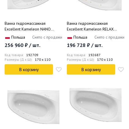
Ванна гидромассажная
Ванна гидромассажная
Excellent Kameleon NANO
Excellent Kameleon RELAX
WAEX.KML17.NANO.CR 170x110
WAEX.KMP17.RELAX.GL 170x110
Польша
Снято с продажи
Польша
Снято с продажи
(белый глянцевый, хром),
(белый глянцевый, золотой),
256 960 ₽ / шт.
196 728 ₽ / шт.
каркас, слив-перелив, левая
каркас, слив- перелив, правая
Код товара:
192709
Код товара:
192687
Размеры (Д x Ш):
170 x 110
Размеры (Д x Ш):
170 x 110
В корзину
В корзину