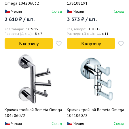
Omega 104206032
138108191
Чехия
Склад
Чехия
Склад
2 610 ₽ / шт.
3 373 ₽ / шт.
Код товара:
102615
Код товара:
102815
Размеры (Д x Ш):
8 x 7
Размеры (Д x Ш):
11 x 11
В корзину
В корзину
Крючок тройной Bemeta Omega
Крючок тройной Bemeta Omega
104206072
104106072
Чехия
Склад
Чехия
Склад