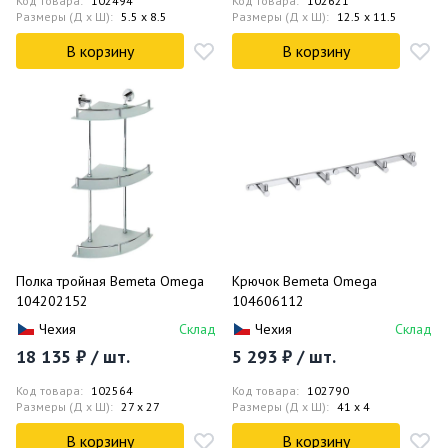
Код товара:
102494
Код товара:
102621
Размеры (Д x Ш):
5.5 x 8.5
Размеры (Д x Ш):
12.5 x 11.5
В корзину
В корзину
Полка тройная Bemeta Omega
Крючок Bemeta Omega
104202152
104606112
Чехия
Склад
Чехия
Склад
18 135 ₽ / шт.
5 293 ₽ / шт.
Код товара:
102564
Код товара:
102790
Размеры (Д x Ш):
27 x 27
Размеры (Д x Ш):
41 x 4
В корзину
В корзину