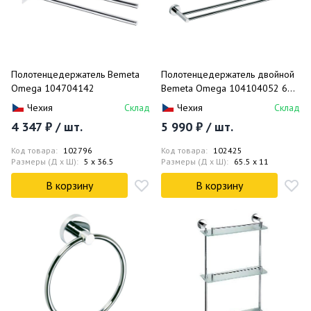
Полотенцедержатель Bemeta
Полотенцедержатель двойной
Omega 104704142
Bemeta Omega 104104052 60
см
Чехия
Склад
Чехия
Склад
4 347 ₽ / шт.
5 990 ₽ / шт.
Код товара:
102796
Код товара:
102425
Размеры (Д x Ш):
5 x 36.5
Размеры (Д x Ш):
65.5 x 11
В корзину
В корзину