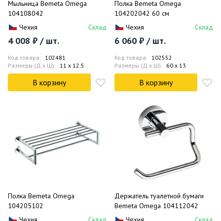
Мыльница Bemeta Omega
Полка Bemeta Omega
104108042
104202042 60 см
Чехия
Склад
Чехия
Склад
4 008 ₽ / шт.
6 060 ₽ / шт.
Код товара:
102481
Код товара:
102552
Размеры (Д x Ш):
11 x 12.5
Размеры (Д x Ш):
60 x 13
В корзину
В корзину
Полка Bemeta Omega
Держатель туалетной бумаги
104205102
Bemeta Omega 104112042
Чехия
Склад
Чехия
Склад