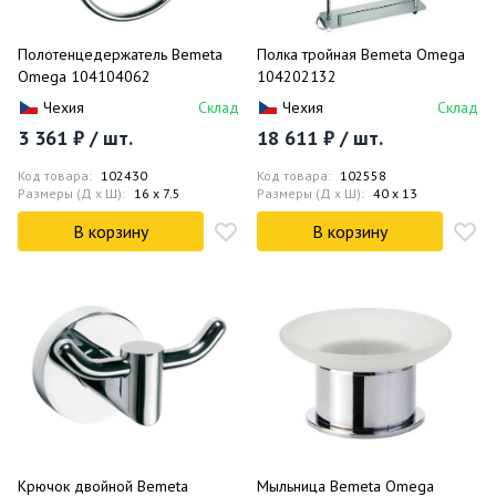
Полотенцедержатель Bemeta
Полка тройная Bemeta Omega
Omega 104104062
104202132
Чехия
Склад
Чехия
Склад
3 361 ₽ / шт.
18 611 ₽ / шт.
Код товара:
102430
Код товара:
102558
Размеры (Д x Ш):
16 x 7.5
Размеры (Д x Ш):
40 x 13
В корзину
В корзину
Крючок двойной Bemeta
Мыльница Bemeta Omega