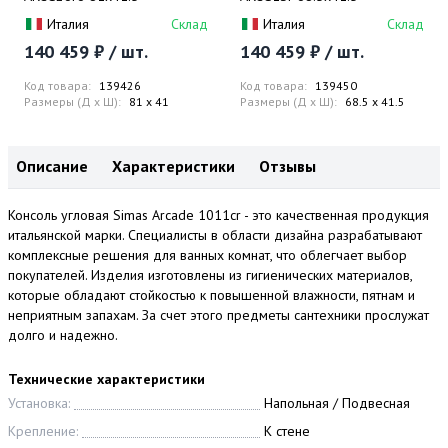
Италия
Склад
Италия
Склад
140 459 ₽ / шт.
140 459 ₽ / шт.
Код товара:
139426
Код товара:
139450
Размеры (Д x Ш):
81 x 41
Размеры (Д x Ш):
68.5 x 41.5
Описание
Характеристики
Отзывы
Консоль угловая Simas Arcade 1011cr - это качественная продукция
итальянской марки. Специалисты в области дизайна разрабатывают
комплексные решения для ванных комнат, что облегчает выбор
покупателей. Изделия изготовлены из гигиенических материалов,
которые обладают стойкостью к повышенной влажности, пятнам и
неприятным запахам. За счет этого предметы сантехники прослужат
долго и надежно.
Технические характеристики
Установка:
Напольная / Подвесная
Крепление:
К стене