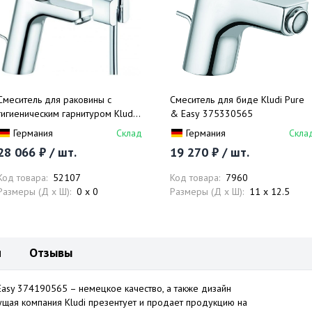
Смеситель для раковины с
Смеситель для биде Kludi Pure
гигиеническим гарнитуром Kludi
& Easy 375330565
Pure&Easy 372590565
Германия
Склад
Германия
Скла
28 066 ₽ / шт.
19 270 ₽ / шт.
Код товара:
52107
Код товара:
7960
Размеры (Д x Ш):
0 x 0
Размеры (Д x Ш):
11 x 12.5
и
Отзывы
Easy 374190565 – немецкое качество, а также дизайн
ущая компания Kludi презентует и продает продукцию на