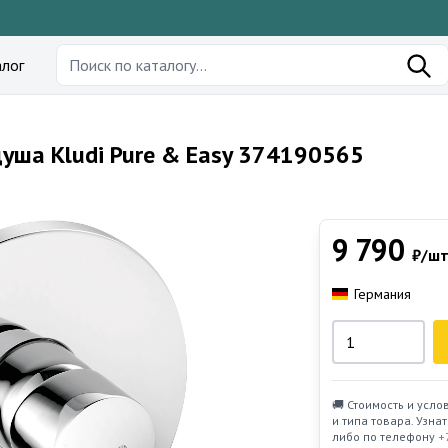
лог
уша Kludi Pure & Easy 374190565
9 790
₽/шт
Германия
🚚 Стоимость и усло
и типа товара. Узн
либо по телефону
+