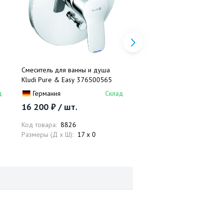
Смеситель для ванны и душа
Смеситель для раковины 
Kludi Pure & Easy 376500565
Pure&Easy 373870565
д
Германия
Склад
Германия
16 200 ₽ / шт.
11 490 ₽ / шт.
Код товара:
8826
Код товара:
52110
Размеры (Д x Ш):
17 x 0
Размеры (Д x Ш):
0 x 0