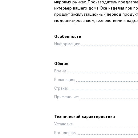
мировых рынках. Производитель предлагае
интерьер вашего дома. Все изделия при п
продлит эксплуатационный период продукта.
модернизированием, технологиями и над
Особенности
Информация:
Общие
Бренд:
Коллекция:
Страна:
Применение:
Технический характеристики
Установка:
Крепление: