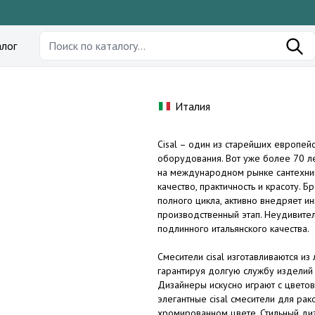
лог
Италия
Cisal – один из старейших европей
оборудования. Вот уже более 70 л
на международном рынке сантехники
качество, практичность и красоту.
полного цикла, активно внедряет и
производственный этап. Неудивитель
подлинного итальянского качества.
Смесители cisal изготавливаются и
гарантируя долгую службу изделий 
Дизайнеры искусно играют с цвето
элегантные cisal смесители для ра
хромированном цвете. Стильный ди