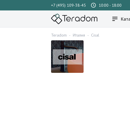
+7 (495) 109-38-45
10:00 - 18:00
Ката
Teradom
-
Италия
-
Cisal