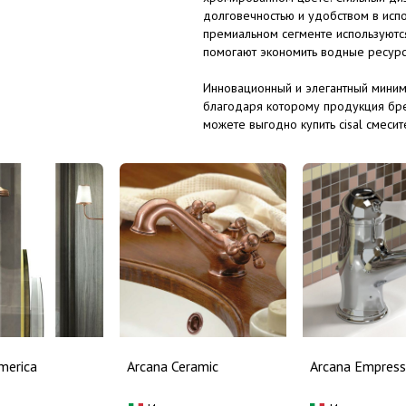
долговечностью и удобством в испо
премиальном сегменте используются
помогают экономить водные ресур
Инновационный и элегантный минимал
благодаря которому продукция бре
можете выгодно купить cisal смеси
души, аксессуары и комплектующие
merica
Arcana Ceramic
Arcana Empress