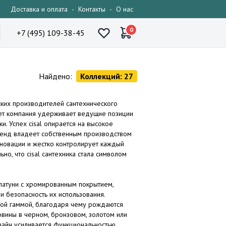
Доставка и оплата
-
Контакты
-
О нас
0
+7 (495) 109-38-45
Найдено:
Коллекций: 27
ских производителей сантехнического
ет компания удерживает ведущие позиции
. Успех cisal опирается на высокое
 Бренд владеет собственным производством
нновации и жестко контролирует каждый
но, что cisal сантехника стала символом
з латуни с хромированным покрытием,
и безопасность их использования.
вой гаммой, благодаря чему рождаются
ковины в черном, бронзовом, золотом или
зайн усиливается функциональностью,