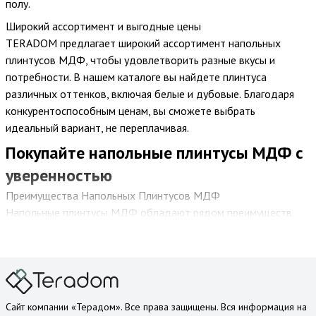
полу.
Широкий ассортимент и выгодные цены
TERADOM предлагает широкий ассортимент напольных
плинтусов МДФ, чтобы удовлетворить разные вкусы и
потребности. В нашем каталоге вы найдете плинтуса
различных оттенков, включая белые и дубовые. Благодаря
конкурентоспособным ценам, вы сможете выбрать
идеальный вариант, не переплачивая.
Покупайте напольные плинтусы МДФ с
уверенностью
Преимущества Напольных Плинтусов МДФ
Напольные плинтусы МДФ обладают рядом преимуществ,
которые делают их популярным выбором. Этот материал
обладает высокой прочностью и стойкостью к влаге, что
делает его идеальным для помещений с повышенной
влажностью, таких как ванные комнаты. Кроме того, плинтусы
из МДФ легко устанавливаются и не требуют особого ухода.
Сайт компании «Терадом». Все права защищены. Вся информация на