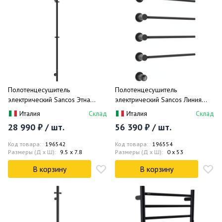
Полотенцесушитель
Полотенцесушитель
электрический Sancos Этна
электрический Sancos Линия
(Etna) SC13001MB (черный
(Linea) SC14001MB (черный
Италия
Склад
Италия
Склад
матовый), I-образный
матовый), встраиваемый
28 990 ₽ / шт.
56 390 ₽ / шт.
Код товара:
196542
Код товара:
196554
Размеры (Д x Ш):
9.5 x 7.8
Размеры (Д x Ш):
0 x 53
В корзину
В корзину