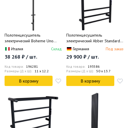
Полотенцесушитель
Полотенцесушитель
электрический Boheme Uno
электрический Abber Standard
726-B (черный матовый)
AH4606MB 50x63 (черный
Италия
Склад
Германия
Под заказ
матовый)
38 268 ₽ / шт.
29 900 ₽ / шт.
Код товара:
196281
Код товара:
193586
Размеры (Д x Ш):
11 x 12.2
Размеры (Д x Ш):
50 x 13.7
В корзину
В корзину