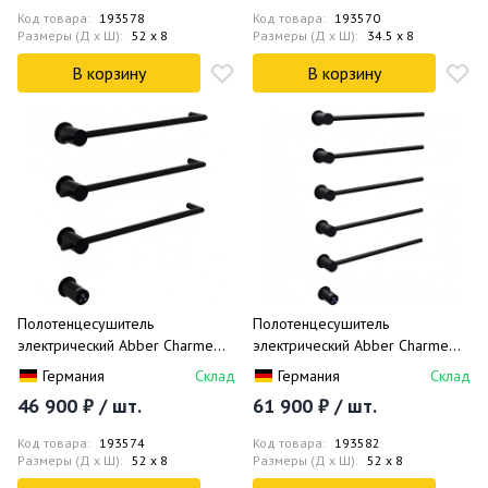
Код товара:
193578
Код товара:
193570
Размеры (Д x Ш):
52 x 8
Размеры (Д x Ш):
34.5 x 8
В корзину
В корзину
Полотенцесушитель
Полотенцесушитель
электрический Abber Charme
электрический Abber Charme
AH4003MB 52x49.5 (черный
AH4005MB 52x79.5 (черный
Германия
Склад
Германия
Склад
матовый)
матовый)
46 900 ₽ / шт.
61 900 ₽ / шт.
Код товара:
193574
Код товара:
193582
Размеры (Д x Ш):
52 x 8
Размеры (Д x Ш):
52 x 8