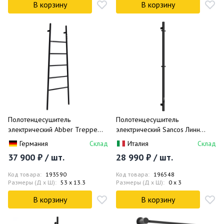
В корзину
В корзину
Полотенцесушитель
Полотенцесушитель
электрический Abber Treppe
электрический Sancos Линн
AH4705MB 53х152 (черный
(Linn) SC13002MB (черный
Германия
Склад
Италия
Склад
матовый)
матовый), I-образный
37 900 ₽ / шт.
28 990 ₽ / шт.
Код товара:
193590
Код товара:
196548
Размеры (Д x Ш):
53 x 13.3
Размеры (Д x Ш):
0 x 3
В корзину
В корзину