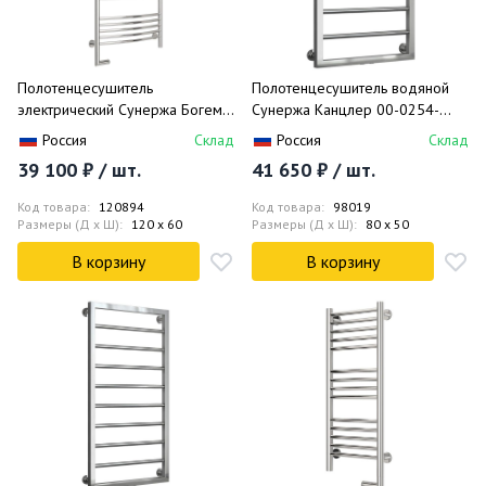
Полотенцесушитель
Полотенцесушитель водяной
электрический Сунержа Богема
Сунержа Канцлер 00-0254-
2.0 выгнутая перемычка левый
8050 80x50
Россия
Склад
Россия
Склад
00-5202-1260 120x60
39 100 ₽ / шт.
41 650 ₽ / шт.
Код товара:
120894
Код товара:
98019
Размеры (Д x Ш):
120 x 60
Размеры (Д x Ш):
80 x 50
В корзину
В корзину