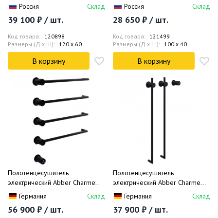
2.0 выгнутая перемычка правый
2.0 левый 00-5200-1040
Россия
Склад
Россия
Склад
00-5203-1260 120x60
100x40
39 100 ₽ / шт.
28 650 ₽ / шт.
Код товара:
120898
Код товара:
121499
Размеры (Д x Ш):
120 x 60
Размеры (Д x Ш):
100 x 40
В корзину
В корзину
Полотенцесушитель
Полотенцесушитель
электрический Abber Charme
электрический Abber Charme
AH4004MB 52x64.5 (черный
AH4002MB 34.5x80 (черный
Германия
Склад
Германия
Склад
матовый)
матовый)
56 900 ₽ / шт.
37 900 ₽ / шт.