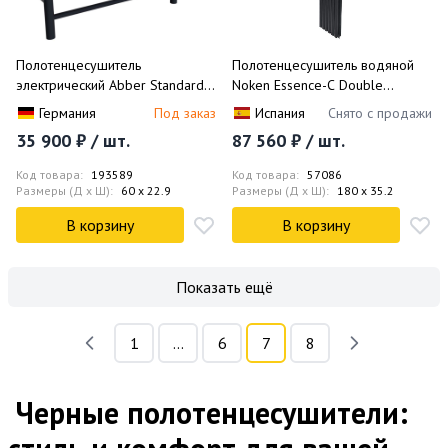
Полотенцесушитель
Полотенцесушитель водяной
электрический Abber Standard
Noken Essence-C Double
AH4614MB 60x50 (черный
100093859-N523131160
Германия
Под заказ
Испания
Снято с продажи
матовый)
180x35.2
35 900 ₽ / шт.
87 560 ₽ / шт.
Код товара:
193589
Код товара:
57086
Размеры (Д x Ш):
60 x 22.9
Размеры (Д x Ш):
180 x 35.2
В корзину
В корзину
Показать ещё
1
...
6
7
8
Черные полотенцесушители: