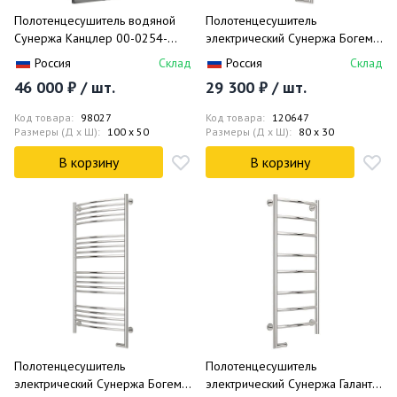
Полотенцесушитель водяной
Полотенцесушитель
Сунержа Канцлер 00-0254-
электрический Сунержа Богема
1050 100x50
2.0 правый 00-5205-8030
Россия
Склад
Россия
Склад
80x30
46 000 ₽ / шт.
29 300 ₽ / шт.
Код товара:
98027
Код товара:
120647
Размеры (Д x Ш):
100 x 50
Размеры (Д x Ш):
80 x 30
В корзину
В корзину
Полотенцесушитель
Полотенцесушитель
электрический Сунержа Богема
электрический Сунержа Галант