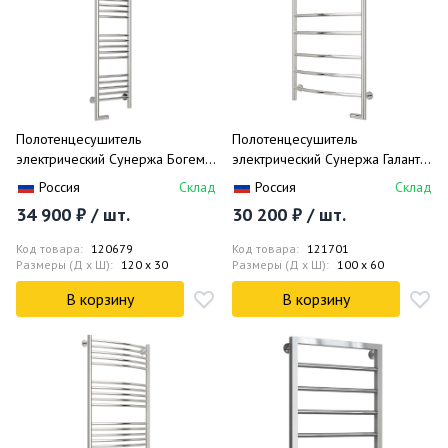
Полотенцесушитель
Полотенцесушитель
электрический Сунержа Богема
электрический Сунержа Галант
2.0 левый 30-5204-1230
2.0 правый 00-5201-1060
Россия
Склад
Россия
Склад
120x30
100x60
34 900 ₽ / шт.
30 200 ₽ / шт.
Код товара:
120679
Код товара:
121701
Размеры (Д x Ш):
120 x 30
Размеры (Д x Ш):
100 x 60
В корзину
В корзину