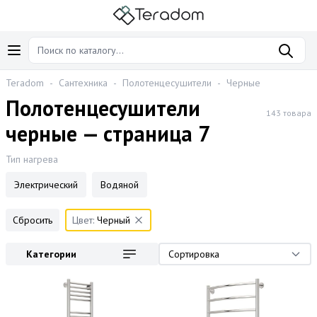
Teradom
-
Сантехника
-
Полотенцесушители
-
Черные
Полотенцесушители
143 товара
черные — страница 7
Тип нагрева
Электрический
Водяной
Сбросить
Цвет:
Черный
Категории
Сортировка