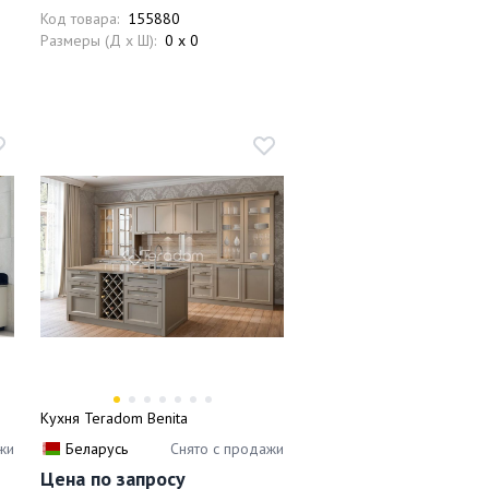
Код товара:
155880
Размеры (Д x Ш):
0 x 0
Кухня Teradom Benita
жи
Беларусь
Снято с продажи
Цена по запросу