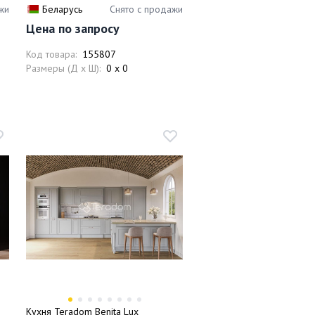
жи
Беларусь
Снято с продажи
Цена по запросу
Код товара:
155807
Размеры (Д x Ш):
0 x 0
Кухня Teradom Benita Lux