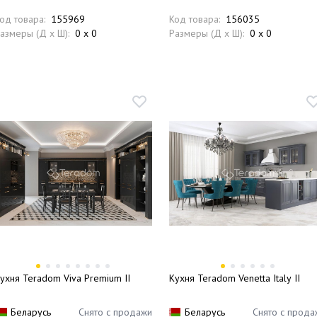
од товара:
155969
Код товара:
156035
азмеры (Д x Ш):
0 x 0
Размеры (Д x Ш):
0 x 0
ухня Teradom Viva Premium II
Кухня Teradom Venetta Italy II
Беларусь
Снято с продажи
Беларусь
Снято с прода