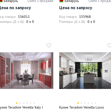
Беларусь
Снято с продажи
Беларусь
Снято с прода
Цена по запросу
Цена по запросу
од товара:
156011
Код товара:
155968
азмеры (Д x Ш):
0 x 0
Размеры (Д x Ш):
0 x 0
ухня Teradom Venetta Italy I
Кухня Teradom Venetta Lusso