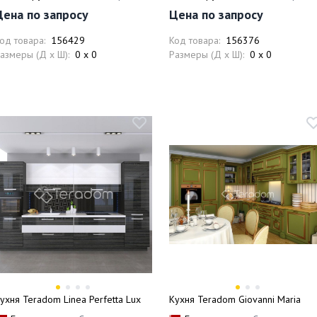
Цена по запросу
Цена по запросу
од товара:
156429
Код товара:
156376
азмеры (Д x Ш):
0 x 0
Размеры (Д x Ш):
0 x 0
ухня Teradom Linea Perfetta Lux
Кухня Teradom Giovanni Maria