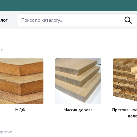
лог
з
ов
МДФ
Массив дерева
Пресованно
вол
крытие