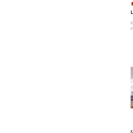
К
Р
К