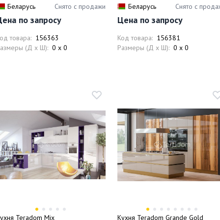
Беларусь
Снято с продажи
Беларусь
Снято с прода
Цена по запросу
Цена по запросу
од товара:
156363
Код товара:
156381
азмеры (Д x Ш):
0 x 0
Размеры (Д x Ш):
0 x 0
ухня Teradom Mix
Кухня Teradom Grande Gold