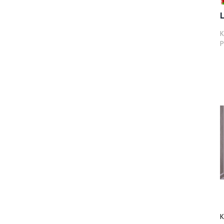
К
Р
К