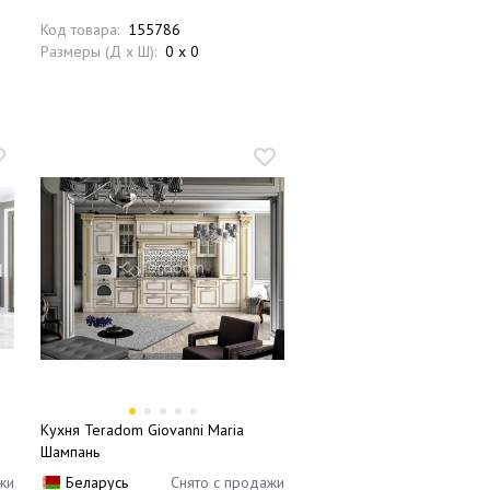
Код товара:
155786
Размеры (Д x Ш):
0 x 0
Кухня Teradom Giovanni Maria
Шампань
жи
Беларусь
Снято с продажи