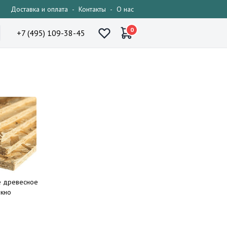
Доставка и оплата
-
Контакты
-
О нас
0
+7 (495) 109-38-45
е древесное
окно