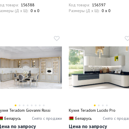
од товара:
156388
Код товара:
156397
азмеры (Д x Ш):
0 x 0
Размеры (Д x Ш):
0 x 0
ухня Teradom Giovanni Rossi
Кухня Teradom Lucido Pro
Беларусь
Снято с продажи
Беларусь
Снято с прода
Цена по запросу
Цена по запросу