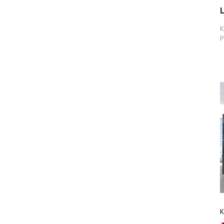
К
Р
К