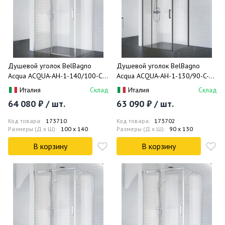
Душевой уголок BelBagno
Душевой уголок BelBagno
Acqua ACQUA-AH-1-140/100-C-
Acqua ACQUA-AH-1-130/90-C-
Cr 140x100
NERO 130x90
Италия
Склад
Италия
Склад
64 080 ₽ / шт.
63 090 ₽ / шт.
Код товара:
173710
Код товара:
173702
Размеры (Д x Ш):
100 x 140
Размеры (Д x Ш):
90 x 130
В корзину
В корзину