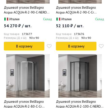
Душевой уголок BelBagno
Душевой уголок BelBagno
Acqua ACQUA-R-2-90-C-NERO
Acqua ACQUA-R-2-90-C-Cr
90x90
90x90
Италия
Склад
Италия
Склад
54 270 ₽ / шт.
52 110 ₽ / шт.
Код товара:
173677
Код товара:
173676
Размеры (Д x Ш):
90 x 90
Размеры (Д x Ш):
90 x 90
В корзину
В корзину
Душевой уголок BelBagno
Душевой уголок BelBagno
Acqua ACQUA-R-2-80-C-Cr
Acqua ACQUA-R-2-100-C-NERO