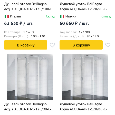
Душевой уголок BelBagno
Душевой уголок BelBagno
Acqua ACQUA-AH-1-130/100-C-
Acqua ACQUA-AH-1-120/90-C-
Cr 130x100
NERO 120x90
Италия
Склад
Италия
Склад
63 630 ₽ / шт.
60 660 ₽ / шт.
Код товара:
173709
Код товара:
173700
Размеры (Д x Ш):
100 x 130
Размеры (Д x Ш):
90 x 120
В корзину
В корзину
Душевой уголок BelBagno
Душевой уголок BelBagno
Acqua ACQUA-AH-1-120/90-C-Cr
Acqua ACQUA-AH-1-120/80-C-Cr
120x90
120x80