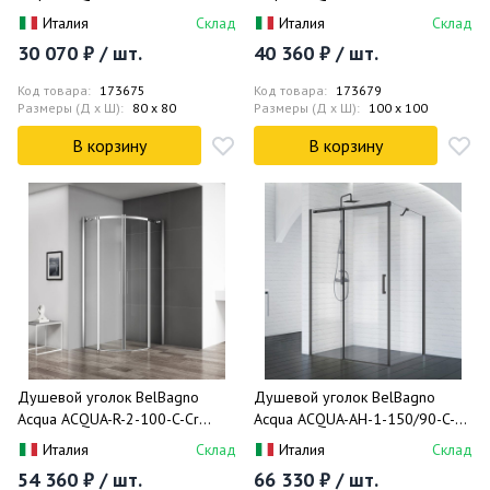
80x80
100x100
Италия
Склад
Италия
Склад
30 070 ₽ / шт.
40 360 ₽ / шт.
Код товара:
173675
Код товара:
173679
Размеры (Д x Ш):
80 x 80
Размеры (Д x Ш):
100 x 100
В корзину
В корзину
Душевой уголок BelBagno
Душевой уголок BelBagno
Acqua ACQUA-R-2-100-C-Cr
Acqua ACQUA-AH-1-150/90-C-
100x100
NERO 150x90
Италия
Склад
Италия
Склад
54 360 ₽ / шт.
66 330 ₽ / шт.