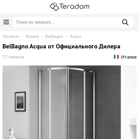
Teradom
-
Италия
-
BelBagno
-
Acqua
BelBagno Acqua от Официального Дилера
Италия
37 товаров