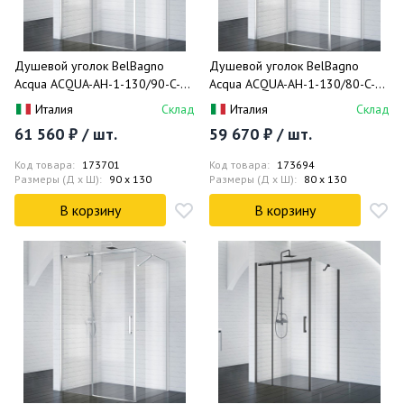
Душевой уголок BelBagno
Душевой уголок BelBagno
Acqua ACQUA-AH-1-130/90-C-Cr
Acqua ACQUA-AH-1-130/80-C-Cr
130x90
130x80
Италия
Склад
Италия
Склад
61 560 ₽ / шт.
59 670 ₽ / шт.
Код товара:
173701
Код товара:
173694
Размеры (Д x Ш):
90 x 130
Размеры (Д x Ш):
80 x 130
В корзину
В корзину