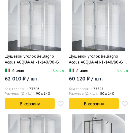
Душевой уголок BelBagno
Душевой уголок BelBagno
Acqua ACQUA-AH-1-140/90-C-Cr
Acqua ACQUA-AH-1-140/80-C-Cr
140x90
140x80
Италия
Склад
Италия
Склад
62 010 ₽ / шт.
60 120 ₽ / шт.
Код товара:
173703
Код товара:
173695
Размеры (Д x Ш):
90 x 140
Размеры (Д x Ш):
80 x 140
В корзину
В корзину