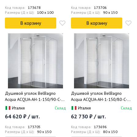
Код товара:
173678
Код товара:
173706
Размеры (Д x Ш):
100 x 100
Размеры (Д x Ш):
90 x 150
В корзину
В корзину
Душевой уголок BelBagno
Душевой уголок BelBagno
Acqua ACQUA-AH-1-150/90-C-Cr
Acqua ACQUA-AH-1-150/80-C-Cr
150x90
150x80
Италия
Склад
Италия
Склад
64 620 ₽ / шт.
62 730 ₽ / шт.
Код товара:
173705
Код товара:
173696
Размеры (Д x Ш):
90 x 150
Размеры (Д x Ш):
80 x 150