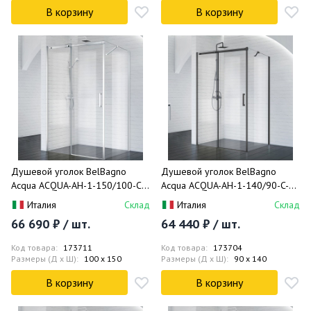
В корзину
В корзину
Душевой уголок BelBagno
Душевой уголок BelBagno
Acqua ACQUA-AH-1-150/100-C-
Acqua ACQUA-AH-1-140/90-C-
Cr 150x100
NERO 140x90
Италия
Склад
Италия
Склад
66 690 ₽ / шт.
64 440 ₽ / шт.
Код товара:
173711
Код товара:
173704
Размеры (Д x Ш):
100 x 150
Размеры (Д x Ш):
90 x 140
В корзину
В корзину