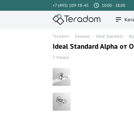
+7 (495) 109-38-45
10:00 - 18:00
Ката
Teradom
-
Бельгия
-
Ideal Standard
-
Al
Ideal Standard Alpha от
3 товара