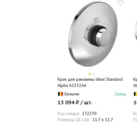
Кран для раковины Ideal Standard
К
Alpha A1332AA
A
Бельгия
Склад
13 094 ₽ / шт.
1
Код товара:
172270
К
Размеры (Д x Ш):
11.7 x 11.7
Р