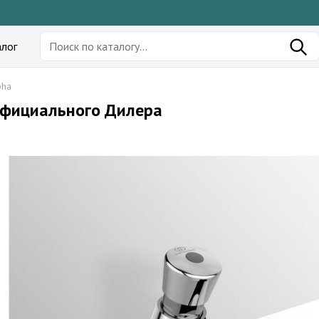
лог
pha
 Официального Дилера