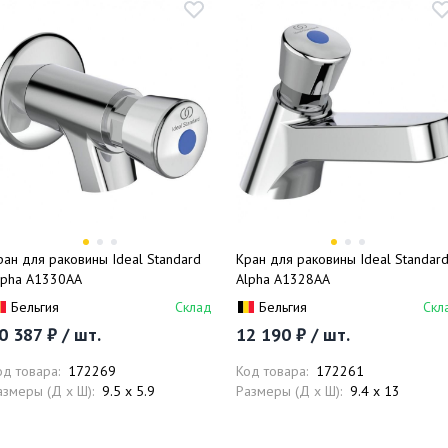
ран для раковины Ideal Standard
Кран для раковины Ideal Standar
lpha A1330AA
Alpha A1328AA
Бельгия
Склад
Бельгия
Скл
0 387 ₽ / шт.
12 190 ₽ / шт.
од товара:
172269
Код товара:
172261
азмеры (Д x Ш):
9.5 x 5.9
Размеры (Д x Ш):
9.4 x 13