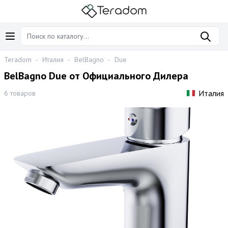
Teradom
-
Италия
-
BelBagno
-
Due
BelBagno Due от Официального Дилера
Италия
6 товаров