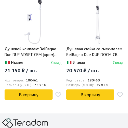
Душевой комплект BelBagno
Душевая стойка со смесителем
Due DUE-VDSET-CRM (хром)
BelBagno Due DUE-DOCM-CRM
встраиваемый, с изливом
(хром)
Италия
Склад
Италия
Склад
21 150 ₽ / шт.
20 570 ₽ / шт.
Код товара:
180461
Код товара:
180460
Размеры (Д x Ш):
38 x 10
Размеры (Д x Ш):
35 x 18
В корзину
В корзину