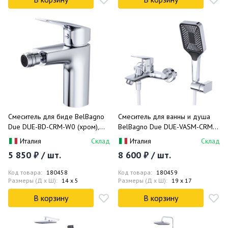
Смеситель для биде BelBagno
Смеситель для ванны и душа
Due DUE-BD-CRM-W0 (хром),
BelBagno Due DUE-VASM-CRM
без донного клапана
(хром)
Италия
Склад
Италия
Склад
5 850 ₽ / шт.
8 600 ₽ / шт.
Код товара:
180458
Код товара:
180459
Размеры (Д x Ш):
14 x 5
Размеры (Д x Ш):
19 x 17
В корзину
В корзину