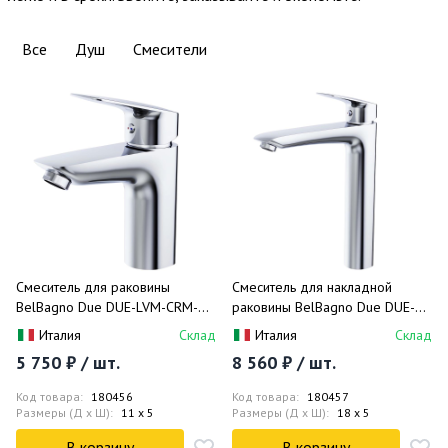
Все
Душ
Смесители
Смеситель для раковины
Смеситель для накладной
BelBagno Due DUE-LVM-CRM-
раковины BelBagno Due DUE-
W0 (хром), без донного
LMC-CRM-W0 (хром), без
Италия
Склад
Италия
Склад
клапана
донного клапана
5 750 ₽ / шт.
8 560 ₽ / шт.
Код товара:
180456
Код товара:
180457
Размеры (Д x Ш):
11 x 5
Размеры (Д x Ш):
18 x 5
В корзину
В корзину