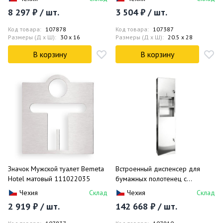
8 297 ₽ / шт.
3 504 ₽ / шт.
Код товара:
107878
Код товара:
107387
Размеры (Д x Ш):
30 x 16
Размеры (Д x Ш):
20.5 x 28
В корзину
В корзину
Значок Мужской туалет Bemeta
Встроенный диспенсер для
Hotel матовый 111022035
бумажных полотенец с
мусорной корзиной Bemeta
Чехия
Склад
Чехия
Склад
Hotel матовый 113103055
2 919 ₽ / шт.
142 668 ₽ / шт.