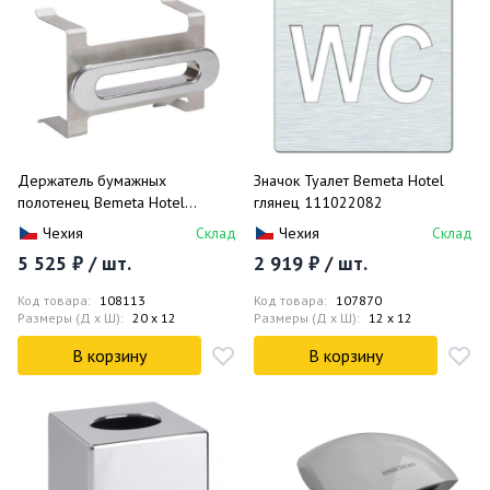
Держатель бумажных
Значок Туалет Bemeta Hotel
полотенец Bemeta Hotel
глянец 111022082
134203022
Чехия
Склад
Чехия
Склад
5 525 ₽ / шт.
2 919 ₽ / шт.
Код товара:
108113
Код товара:
107870
Размеры (Д x Ш):
20 x 12
Размеры (Д x Ш):
12 x 12
В корзину
В корзину