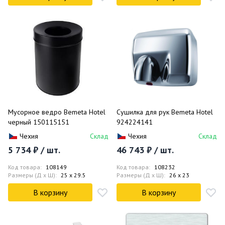
Мусорное ведро Bemeta Hotel
Сушилка для рук Bemeta Hotel
черный 150115151
924224141
Чехия
Склад
Чехия
Склад
5 734 ₽ / шт.
46 743 ₽ / шт.
Код товара:
108149
Код товара:
108232
Размеры (Д x Ш):
25 x 29.5
Размеры (Д x Ш):
26 x 23
В корзину
В корзину