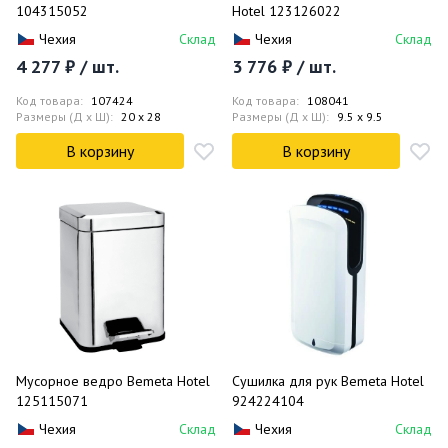
104315052
Hotel 123126022
Чехия
Склад
Чехия
Склад
4 277 ₽ / шт.
3 776 ₽ / шт.
Код товара:
107424
Код товара:
108041
Размеры (Д x Ш):
20 x 28
Размеры (Д x Ш):
9.5 x 9.5
В корзину
В корзину
Мусорное ведро Bemeta Hotel
Сушилка для рук Bemeta Hotel
125115071
924224104
Чехия
Склад
Чехия
Склад