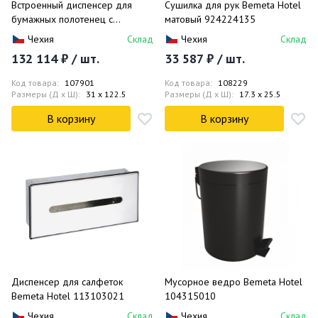
Встроенный диспенсер для
Сушилка для рук Bemeta Hotel
бумажных полотенец с
матовый 924224135
мусорной корзиной Bemeta
Чехия
Склад
Чехия
Склад
Hotel глянец 113103052
132 114 ₽ / шт.
33 587 ₽ / шт.
Код товара:
107901
Код товара:
108229
Размеры (Д x Ш):
31 x 122.5
Размеры (Д x Ш):
17.3 x 25.5
В корзину
В корзину
Диспенсер для салфеток
Мусорное ведро Bemeta Hotel
Bemeta Hotel 113103021
104315010
Чехия
Склад
Чехия
Склад