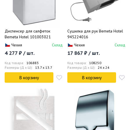
Диспенсер для салфеток
Сушилка для рук Bemeta Hotel
Bemeta Hotel 101003021
945224016
Чехия
Склад
Чехия
Склад
4 277 ₽ / шт.
17 867 ₽ / шт.
Код товара:
106883
Код товара:
108250
Размеры (Д x Ш):
13.7 x 13.7
Размеры (Д x Ш):
24 x 24
В корзину
В корзину