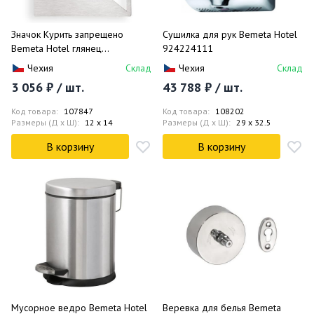
Значок Курить запрещено
Сушилка для рук Bemeta Hotel
Bemeta Hotel глянец
924224111
111022052
Чехия
Склад
Чехия
Склад
3 056 ₽ / шт.
43 788 ₽ / шт.
Код товара:
107847
Код товара:
108202
Размеры (Д x Ш):
12 x 14
Размеры (Д x Ш):
29 x 32.5
В корзину
В корзину
Мусорное ведро Bemeta Hotel
Веревка для белья Bemeta