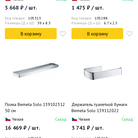
5 668 ₽ / шт.
1 475 ₽ / шт.
Код товара:
105313
Код товара:
105288
Размеры (Д x Ш):
39 x 8.3
Размеры (Д x Ш):
6.7 x 2.5
В корзину
В корзину
Полка Bemeta Solo 139102312
Держатель туалетной бумаги
50 см
Bemeta Solo 139112022
Чехия
Склад
Чехия
Склад
16 469 ₽ / шт.
3 741 ₽ / шт.