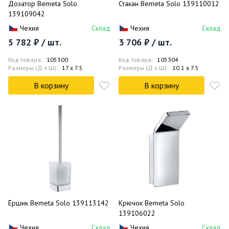
Дозатор Bemeta Solo
Стакан Bemeta Solo 139110012
139109042
Чехия
Склад
Чехия
Склад
5 782 ₽ / шт.
3 706 ₽ / шт.
Код товара:
105300
Код товара:
105304
Размеры (Д x Ш):
17 x 7.5
Размеры (Д x Ш):
10.1 x 7.5
В корзину
В корзину
Ёршик Bemeta Solo 139113142
Крючок Bemeta Solo
139106022
Чехия
Склад
Чехия
Склад