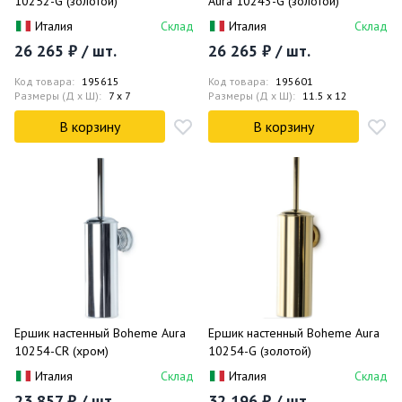
10252-G (золотой)
Aura 10243-G (золотой)
Италия
Склад
Италия
Склад
26 265 ₽ / шт.
26 265 ₽ / шт.
Код товара:
195615
Код товара:
195601
Размеры (Д x Ш):
7 x 7
Размеры (Д x Ш):
11.5 x 12
В корзину
В корзину
Ершик настенный Boheme Aura
Ершик настенный Boheme Aura
10254-CR (хром)
10254-G (золотой)
Италия
Склад
Италия
Склад
23 857 ₽ / шт.
32 196 ₽ / шт.