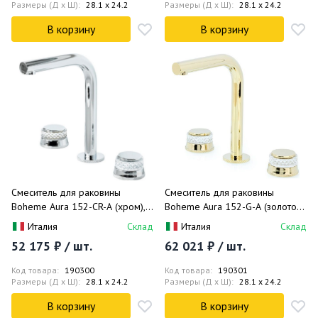
Размеры (Д x Ш):
28.1 x 24.2
Размеры (Д x Ш):
28.1 x 24.2
В корзину
В корзину
Смеситель для раковины
Смеситель для раковины
Boheme Aura 152-CR-A (хром),
Boheme Aura 152-G-A (золотой),
без донного клапана
без донного клапана
Италия
Склад
Италия
Склад
52 175 ₽ / шт.
62 021 ₽ / шт.
Код товара:
190300
Код товара:
190301
Размеры (Д x Ш):
28.1 x 24.2
Размеры (Д x Ш):
28.1 x 24.2
В корзину
В корзину