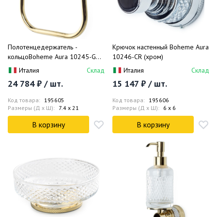
Полотенцедержатель -
Крючок настенный Boheme Aura
кольцоBoheme Aura 10245-G
10246-CR (хром)
(золотой)
Италия
Склад
Италия
Склад
24 784 ₽ / шт.
15 147 ₽ / шт.
Код товара:
195605
Код товара:
195606
Размеры (Д x Ш):
7.4 x 21
Размеры (Д x Ш):
6 x 6
В корзину
В корзину