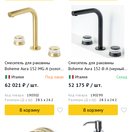
Смеситель для раковины
Смеситель для раковины
Boheme Aura 152-MG-A (золото
Boheme Aura 152-B-A (черный
матовое), без донного клапана
матовый), без донного клапана
Италия
Под заказ
Италия
Склад
62 021 ₽ / шт.
52 175 ₽ / шт.
Код товара:
190302
Код товара:
190299
Размеры (Д x Ш):
28.1 x 24.2
Размеры (Д x Ш):
28.1 x 24.2
В корзину
В корзину