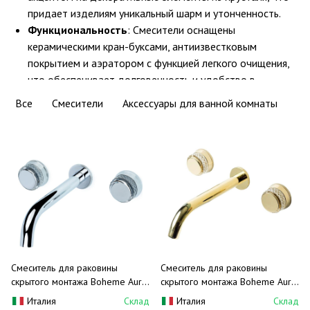
придает изделиям уникальный шарм и утонченность.
Функциональность
: Смесители оснащены
керамическими кран-буксами, антиизвестковым
покрытием и аэратором с функцией легкого очищения,
что обеспечивает долговечность и удобство в
использовании.
Все
Смесители
Аксессуары для ванной комнаты
Смеситель для раковины
Смеситель для раковины
скрытого монтажа Boheme Aura
скрытого монтажа Boheme Aura
152-2-CR-A (хром), без донного
152-2-G-A (золотой), без
Италия
Склад
Италия
Склад
клапана
донного клапана