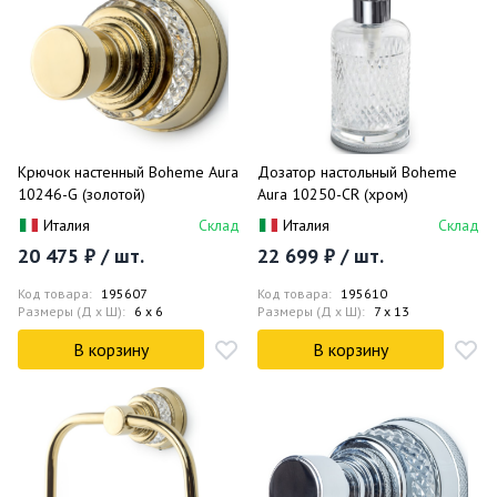
Крючок настенный Boheme Aura
Дозатор настольный Boheme
10246-G (золотой)
Aura 10250-CR (хром)
Италия
Склад
Италия
Склад
20 475 ₽ / шт.
22 699 ₽ / шт.
Код товара:
195607
Код товара:
195610
Размеры (Д x Ш):
6 x 6
Размеры (Д x Ш):
7 x 13
В корзину
В корзину