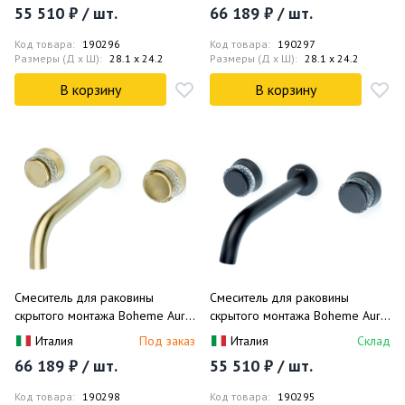
55 510 ₽ / шт.
66 189 ₽ / шт.
Код товара:
190296
Код товара:
190297
Размеры (Д x Ш):
28.1 x 24.2
Размеры (Д x Ш):
28.1 x 24.2
В корзину
В корзину
Смеситель для раковины
Смеситель для раковины
скрытого монтажа Boheme Aura
скрытого монтажа Boheme Aura
152-2-MG-A (золото матовое),
152-2-B-A (черный матовый),
Италия
Под заказ
Италия
Склад
без донного клапана
без донного клапана
66 189 ₽ / шт.
55 510 ₽ / шт.
Код товара:
190298
Код товара:
190295