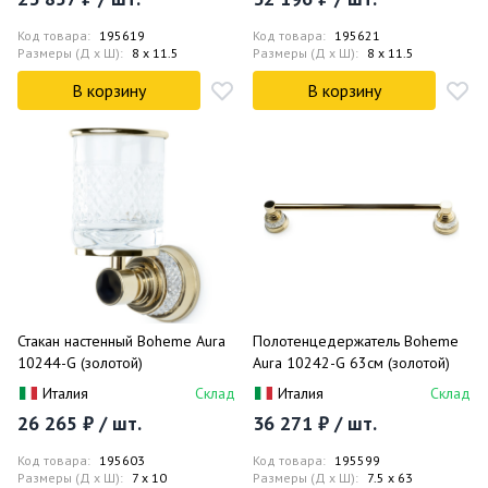
Код товара:
195619
Код товара:
195621
Размеры (Д x Ш):
8 x 11.5
Размеры (Д x Ш):
8 x 11.5
В корзину
В корзину
Стакан настенный Boheme Aura
Полотенцедержатель Boheme
10244-G (золотой)
Aura 10242-G 63см (золотой)
Италия
Склад
Италия
Склад
26 265 ₽ / шт.
36 271 ₽ / шт.
Код товара:
195603
Код товара:
195599
Размеры (Д x Ш):
7 x 10
Размеры (Д x Ш):
7.5 x 63