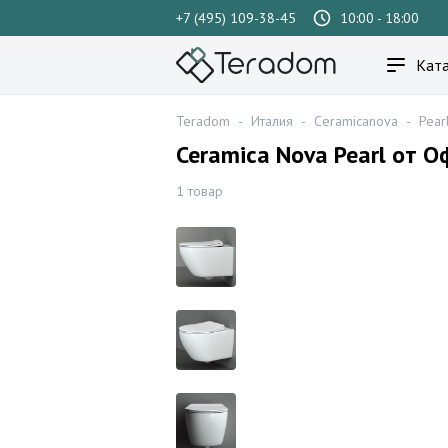
+7 (495) 109-38-45
10:00 - 18:00
Ката
Teradom
-
Италия
-
Ceramicanova
-
Pear
Ceramica Nova Pearl от 
1 товар