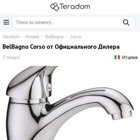
Teradom
-
Италия
-
BelBagno
-
Corso
BelBagno Corso от Официального Дилера
Италия
3 товара