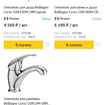
Смеситель для душа BelBagno
Смеситель для ванны и душа
Corso COR-ESDM-CRM (хром)
BelBagno Corso COR-VASM-CRM
(хром)
Италия
Склад
Италия
Склад
4 560 ₽ / шт.
6 190 ₽ / шт.
Код товара:
172745
Код товара:
172744
Размеры (Д x Ш):
0 x 0
Размеры (Д x Ш):
0 x 0
В корзину
В корзину
Смеситель для раковины
BelBagno Corso COR-LVM-CRM