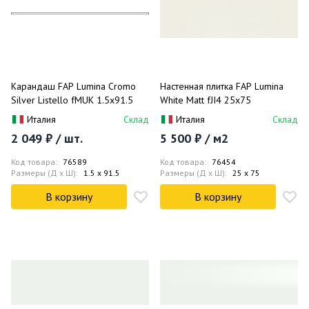
Карандаш FAP Lumina Cromo
Настенная плитка FAP Lumina
Silver Listello fMUK 1.5x91.5
White Matt fJI4 25x75
Италия
Склад
Италия
Склад
2 049 ₽ / шт.
5 500 ₽ / м2
Код товара:
76589
Код товара:
76454
Размеры (Д x Ш):
1.5 x 91.5
Размеры (Д x Ш):
25 x 75
В корзину
В корзину