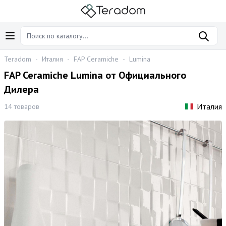
Teradom
-
Италия
-
FAP Ceramiche
-
Lumina
FAP Ceramiche Lumina от Официального
Дилера
Италия
14 товаров