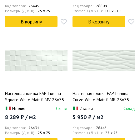
Код товара:
76449
Код товара:
76608
Размеры (Д x Ш):
25 x 75
Размеры (Д x Ш):
0.5 x 91.5
В корзину
В корзину
Настенная плитка FAP Lumina
Настенная плитка FAP Lumina
Square White Matt fLMV 25x75
Curve White Matt fLMR 25x75
Италия
Склад
Италия
Склад
8 289 ₽ / м2
5 950 ₽ / м2
Код товара:
76431
Код товара:
76445
Размеры (Д x Ш):
25 x 75
Размеры (Д x Ш):
25 x 75