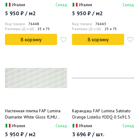
25x75
Италия
Склад
Италия
Склад
5 950 ₽ / м2
5 950 ₽ / м2
Код товара:
76448
Код товара:
76443
Размеры (Д x Ш):
25 x 75
Размеры (Д x Ш):
25 x 75
В корзину
В корзину
Настенная плитка FAP Lumina
Карандаш FAP Lumina Satinato
Diamante White Gloss fLMU
Orange Listello fODQ 0.5x91.5
25x75
Италия
Склад
Италия
Склад
5 950 ₽ / м2
3 696 ₽ / шт.