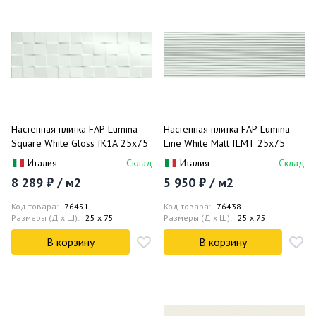
Настенная плитка FAP Lumina
Настенная плитка FAP Lumina
Square White Gloss fK1A 25x75
Line White Matt fLMT 25x75
Италия
Склад
Италия
Склад
8 289 ₽ / м2
5 950 ₽ / м2
Код товара:
76451
Код товара:
76438
Размеры (Д x Ш):
25 x 75
Размеры (Д x Ш):
25 x 75
В корзину
В корзину