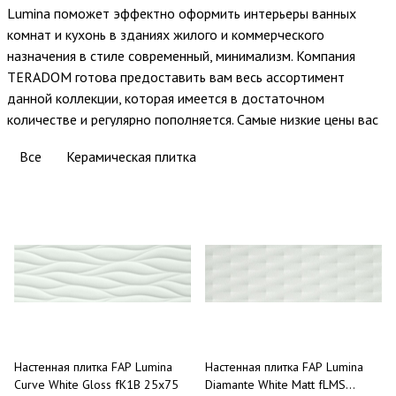
Lumina поможет эффектно оформить интерьеры ванных
комнат и кухонь в зданиях жилого и коммерческого
назначения в стиле современный, минимализм. Компания
TERADOM готова предоставить вам весь ассортимент
данной коллекции, которая имеется в достаточном
количестве и регулярно пополняется. Самые низкие цены вас
приятно удивят. С нами ваш ремонт пройдет легко и в сроки.
Все
Керамическая плитка
Звоните, заказывайте и экономьте.
Настенная плитка FAP Lumina
Настенная плитка FAP Lumina
Curve White Gloss fK1B 25x75
Diamante White Matt fLMS