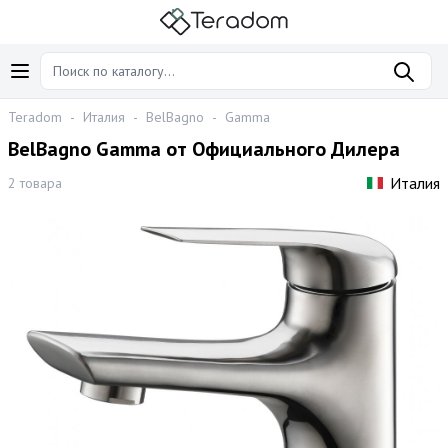
Teradom
-
Италия
-
BelBagno
-
Gamma
BelBagno Gamma от Официального Дилера
Италия
2 товара