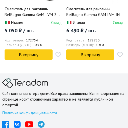
Смеситель для раковины
Смеситель для раковины
BelBagno Gamma GAM-LVM-25-
BelBagno Gamma GAM-LVM-IN
IN
Италия
Склад
Италия
Склад
5 050 ₽ / шт.
6 490 ₽ / шт.
Код товара:
172754
Код товара:
172753
Размеры (Д x Ш):
0 x 0
Размеры (Д x Ш):
0 x 0
В корзину
В корзину
Сайт компании «Терадом». Все права защищены. Вся информация на
странице носит справочный характер и не является публичной
офертой
Политика конфиденциальности