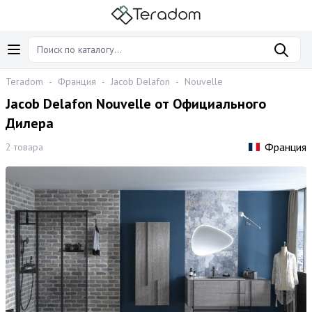
Teradom
-
Франция
-
Jacob Delafon
-
Nouvelle
Jacob Delafon Nouvelle от Официального
Дилера
Франция
2 товара