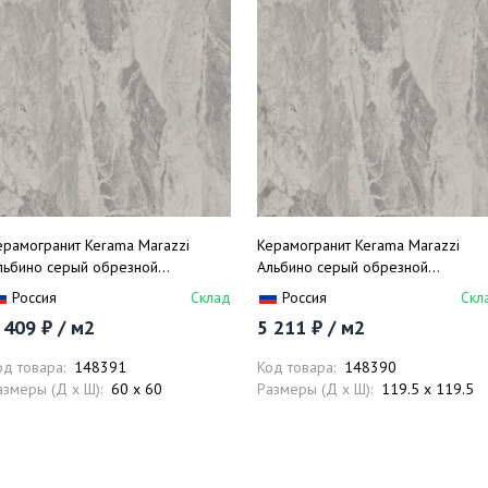
ерамогранит Kerama Marazzi
Керамогранит Kerama Marazzi
льбино серый обрезной
Альбино серый обрезной
L602700R 60х60
DL013300R 119.5х119.5
Россия
Склад
Россия
Скл
 409 ₽ / м2
5 211 ₽ / м2
од товара:
148391
Код товара:
148390
азмеры (Д x Ш):
60 x 60
Размеры (Д x Ш):
119.5 x 119.5