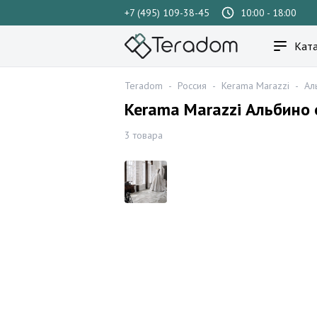
+7 (495) 109-38-45
10:00 - 18:00
Ката
Teradom
-
Россия
-
Kerama Marazzi
-
Ал
Kerama Marazzi Альбино
3 товара