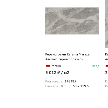
Керамогранит Kerama Marazzi
К
Альбино серый обрезной
А
DL503100R 60х119.5
D
Россия
Склад
3 012 ₽ / м2
2
Код товара:
148383
К
Размеры (Д x Ш):
60 x 119.5
Р