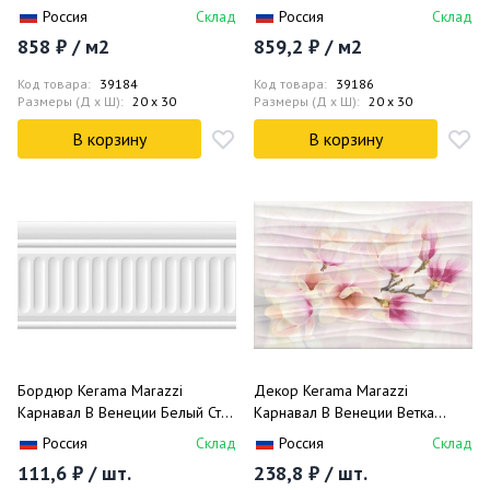
Белый Стр. 8275 20х30
Черный Стр. 8276 20х30
Россия
Склад
Россия
Склад
858 ₽ / м2
859,2 ₽ / м2
Код товара:
39184
Код товара:
39186
Размеры (Д x Ш):
20 x 30
Размеры (Д x Ш):
20 x 30
В корзину
В корзину
Бордюр Kerama Marazzi
Декор Kerama Marazzi
Карнавал В Венеции Белый Стр.
Карнавал В Венеции Ветка
19030/3F 9.9х20
Магнолии HGD/A196/8275
Россия
Склад
Россия
Склад
20х30
111,6 ₽ / шт.
238,8 ₽ / шт.