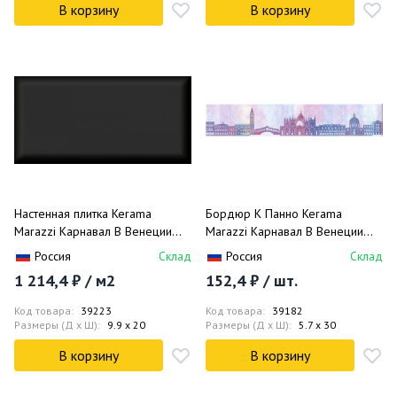
В корзину
В корзину
Настенная плитка Kerama
Бордюр К Панно Kerama
Marazzi Карнавал В Венеции
Marazzi Карнавал В Венеции
Черный Грань 19029 9.9х20
HGD/A199/880 5.7х30
Россия
Склад
Россия
Склад
1 214,4 ₽ / м2
152,4 ₽ / шт.
Код товара:
39223
Код товара:
39182
Размеры (Д x Ш):
9.9 x 20
Размеры (Д x Ш):
5.7 x 30
В корзину
В корзину