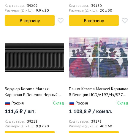
Код товара:
39209
Код товара:
39180
Размеры (Д x Ш):
9.9 x 20
Размеры (Д x Ш):
20 x 30
В корзину
В корзину
Бордюр Kerama Marazzi
Панно Kerama Marazzi Карнавал
Карнавал В Венеции Черный
В Венеции HGD/A197/4x/8275
Стр. 19031/3F 9.9х20
40х60
Россия
Склад
Россия
Склад
111,6 ₽ / шт.
1 108,8 ₽ / компл.
Код товара:
39218
Код товара:
39178
Размеры (Д x Ш):
9.9 x 20
Размеры (Д x Ш):
40 x 60