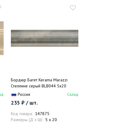
Бордюр Багет Kerama Marazzi
Стеллине серый BLB044 5х20
ад
Россия
Склад
235 ₽ / шт.
Код товара:
147875
Размеры (Д x Ш):
5 x 20