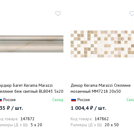
ордюр Багет Kerama Marazzi
Декор Kerama Marazzi Стеллине
теллине беж светлый BLB043 5х20
мозаичный MM7218 20х50
Россия
Склад
Россия
Скл
35 ₽ / шт.
1 004,4 ₽ / шт.
од товара:
147872
Код товара:
147862
азмеры (Д x Ш):
5 x 20
Размеры (Д x Ш):
20 x 50