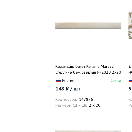
Карандаш Багет Kerama Marazzi
Д
Стеллине беж светлый PFE020 2х20
H
Россия
Склад
148 ₽ / шт.
5
Код товара:
147876
К
Размеры (Д x Ш):
2 x 20
Р