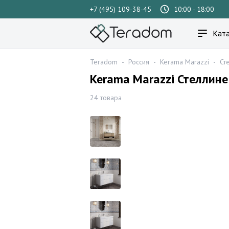
+7 (495) 109-38-45
10:00 - 18:00
Ката
Teradom
-
Россия
-
Kerama Marazzi
-
Ст
Kerama Marazzi Стеллин
24 товара