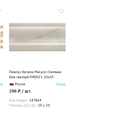
Плинтус Kerama Marazzi Стеллине
беж светлый FMD021 10х20
ад
Россия
Склад
296 ₽ / шт.
Код товара:
147864
Размеры (Д x Ш):
10 x 20