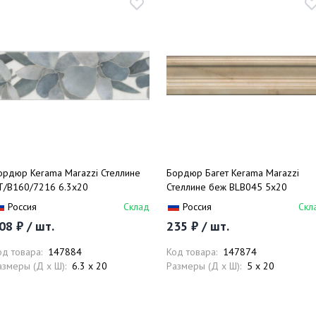
ордюр Kerama Marazzi Стеллине
Бордюр Багет Kerama Marazzi
T/B160/7216 6.3х20
Стеллине беж BLB045 5х20
Россия
Склад
Россия
Скл
08 ₽ / шт.
235 ₽ / шт.
од товара:
147884
Код товара:
147874
азмеры (Д x Ш):
6.3 x 20
Размеры (Д x Ш):
5 x 20