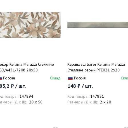
екор Kerama Marazzi Стеллине
Карандаш Багет Kerama Marazzi
GD/A431/7208 20х50
Стеллине серый PFE021 2х20
Россия
Склад
Россия
Скл
83,2 ₽ / шт.
148 ₽ / шт.
од товара:
147894
Код товара:
147881
азмеры (Д x Ш):
20 x 50
Размеры (Д x Ш):
2 x 20