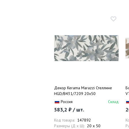
Декор Kerama Marazzi Стеллине
Б
HGD/B431/7209 20х50
V
Россия
Склад
583,2 ₽ / шт.
2
Код товара:
147892
К
Размеры (Д x Ш):
20 x 50
Р