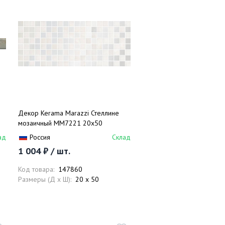
Декор Kerama Marazzi Стеллине
мозаичный MM7221 20х50
ад
Россия
Склад
1 004 ₽ / шт.
Код товара:
147860
Размеры (Д x Ш):
20 x 50