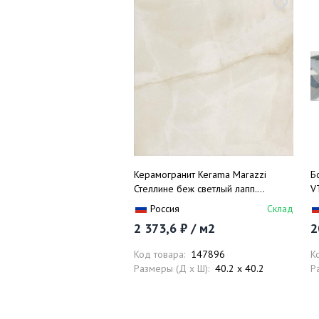
Керамогранит Kerama Marazzi
Б
Стеллине беж светлый лапп.
V
SG167202R 40.2х40.2
Россия
Склад
2 373,6 ₽ / м2
2
Код товара:
147896
К
Размеры (Д x Ш):
40.2 x 40.2
Р