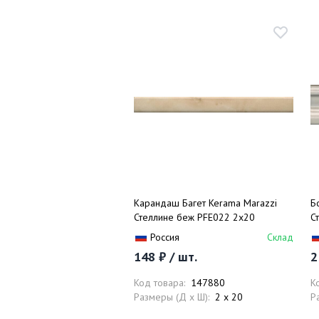
Карандаш Багет Kerama Marazzi
Б
Стеллине беж PFE022 2х20
С
Россия
Склад
148 ₽ / шт.
2
Код товара:
147880
К
Размеры (Д x Ш):
2 x 20
Р