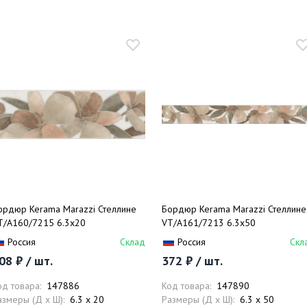
ордюр Kerama Marazzi Стеллине
Бордюр Kerama Marazzi Стеллине
T/A160/7215 6.3х20
VT/A161/7213 6.3х50
Россия
Склад
Россия
Скл
08 ₽ / шт.
372 ₽ / шт.
од товара:
147886
Код товара:
147890
азмеры (Д x Ш):
6.3 x 20
Размеры (Д x Ш):
6.3 x 50