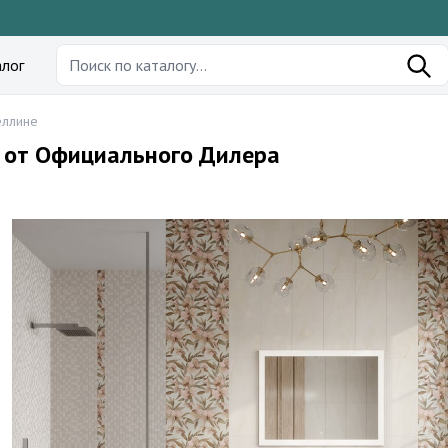
лог
еллине
е от Официального Дилера