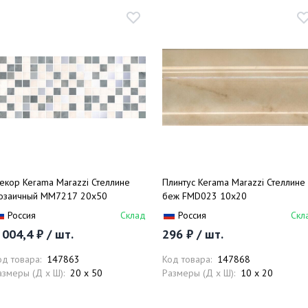
екор Kerama Marazzi Стеллине
Плинтус Kerama Marazzi Стеллине
озаичный MM7217 20х50
беж FMD023 10х20
Россия
Склад
Россия
Скл
 004,4 ₽ / шт.
296 ₽ / шт.
од товара:
147863
Код товара:
147868
азмеры (Д x Ш):
20 x 50
Размеры (Д x Ш):
10 x 20