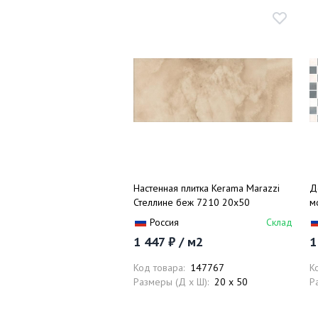
Настенная плитка Kerama Marazzi
Д
Стеллине беж 7210 20х50
м
Россия
Склад
1 447 ₽ / м2
1
Код товара:
147767
К
Размеры (Д x Ш):
20 x 50
Р