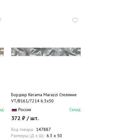
Бордюр Kerama Marazzi Стеллине
VT/B161/7214 6.3х50
ад
Россия
Склад
372 ₽ / шт.
Код товара:
147887
Размеры (Д x Ш):
6.3 x 50