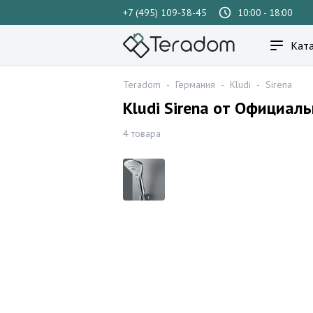
+7 (495) 109-38-45
10:00 - 18:00
Ката
Teradom
-
Германия
-
Kludi
-
Sirena
Kludi Sirena от Официал
4 товара