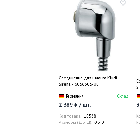
Соединение для шланга Kludi
С
Sirena - 6056305-00
S
Германия
Склад
2 389 ₽ / шт.
3
Код товара:
10588
К
Размеры (Д x Ш):
0 x 0
Р