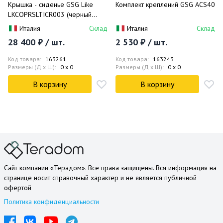
Крышка - сиденье GSG Like
Комплект креплений GSG ACS40
LKCOPRSLTICR003 (черный
матовый)
Италия
Склад
Италия
Склад
28 400 ₽ / шт.
2 530 ₽ / шт.
Код товара:
163261
Код товара:
163243
Размеры (Д x Ш):
0 x 0
Размеры (Д x Ш):
0 x 0
В корзину
В корзину
Сайт компании «Терадом». Все права защищены. Вся информация на
странице носит справочный характер и не является публичной
офертой
Политика конфиденциальности