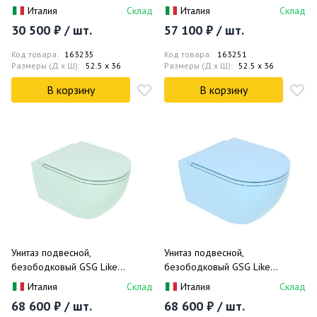
доставка
LKWCSO000 52.5x36 (белый
LKWCSO001 52.5x36 (белый
Италия
Склад
Италия
Склад
глянцевый)
матовый)
Мы предлагаем унитазы GSG Like и аксессуары для них по
30 500 ₽ / шт.
57 100 ₽ / шт.
супер ценам в Москве, с возможностью доставки. Посетите
наш интернет магазин и создайте стильную и
Код товара:
163235
Код товара:
163251
Размеры (Д x Ш):
52.5 x 36
Размеры (Д x Ш):
52.5 x 36
комфортабельную ванную комнату.
В корзину
В корзину
Компания TERADOM готова предоставить вам весь
ассортимент из наличия данной коллекции, которая имеется в
достаточном количестве и регулярно пополняется. Самые
низкие цены вас приятно удивят. С нами ваш ремонт пройдет
легко и в сроки. Звоните, заказывайте и экономьте.
Унитаз подвесной,
Унитаз подвесной,
безободковый GSG Like
безободковый GSG Like
LKWCSO024 52.5x36
LKWCSO023 52.5x36 (голубой
Италия
Склад
Италия
Склад
(аквамарин глянец)
матовый)
68 600 ₽ / шт.
68 600 ₽ / шт.