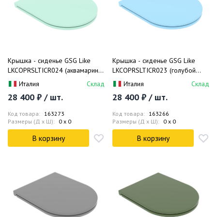
Крышка - сиденье GSG Like
Крышка - сиденье GSG Like
LKCOPRSLTICR024 (аквамарин
LKCOPRSLTICR023 (голубой
глянец)
матовый)
Италия
Склад
Италия
Склад
28 400 ₽ / шт.
28 400 ₽ / шт.
Код товара:
163273
Код товара:
163266
Размеры (Д x Ш):
0 x 0
Размеры (Д x Ш):
0 x 0
В корзину
В корзину