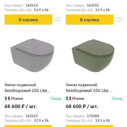
Код товара:
163254
Код товара:
163255
Размеры (Д x Ш):
52.5 x 36
Размеры (Д x Ш):
52.5 x 36
В корзину
В корзину
Унитаз подвесной,
Унитаз подвесной,
безободковый GSG Like
безободковый GSG Like
LKWCSO020 52.5x36 (серый
LKWCSO026 52.5x36
Италия
Склад
Италия
Склад
матовый)
(оливковый матовый)
68 600 ₽ / шт.
68 600 ₽ / шт.
Код товара:
163253
Код товара:
176368
Размеры (Д x Ш):
52.5 x 36
Размеры (Д x Ш):
52.5 x 36