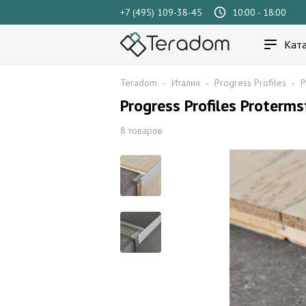
+7 (495) 109-38-45
10:00 - 18:00
Ката
Teradom
-
Италия
-
Progress Profiles
-
P
Progress Profiles Proter
8 товаров