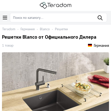
Teradom
-
Германия
-
Blanco
-
Решетки
Решетки Blanco от Официального Дилера
Германия
1 товар