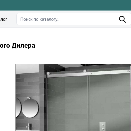
лог
ного Дилера