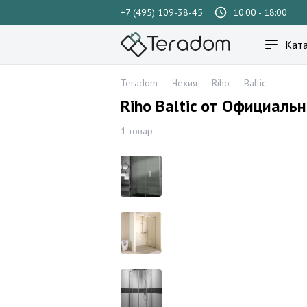
+7 (495) 109-38-45
10:00 - 18:00
Ката
Teradom
-
Чехия
-
Riho
-
Baltic
Riho Baltic от Официаль
1 товар