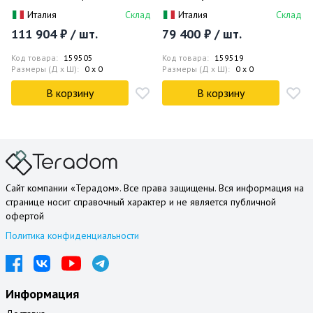
Skyline SK615ZSSCA-CR
Италия
Склад
Италия
Склад
111 904 ₽ / шт.
79 400 ₽ / шт.
Код товара:
159505
Код товара:
159519
Размеры (Д x Ш):
0 x 0
Размеры (Д x Ш):
0 x 0
В корзину
В корзину
Сайт компании «Терадом». Все права защищены. Вся информация на
странице носит справочный характер и не является публичной
офертой
Политика конфиденциальности
Информация