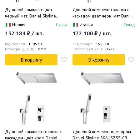
Душевой комплект цвет
Душевой комплект головка с
черный мат. Daniel Skyline
каскадом цвет черн. мат Daniel
SK615ZSS-15
Skyline SK615ZSSCA-15
Италия
Склад
Италия
Склад
132 184 ₽ / шт.
172 100 ₽ / шт.
Код товара:
159520
Код товара:
159518
Размеры (Д x Ш):
0 x 0
Размеры (Д x Ш):
0 x 0
В корзину
В корзину
Душевой комплект головка с
Душевой комплект цвет хром
каскадом цвет хром Daniel
Daniel Skyline SK615ZSS-CR