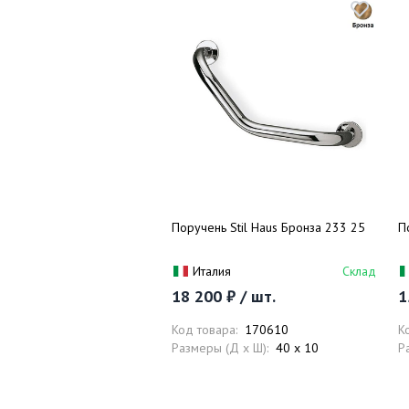
Поручень Stil Haus Бронза 233 25
П
Италия
Склад
18 200 ₽ / шт.
1
Код товара:
170610
К
Размеры (Д x Ш):
40 x 10
Р