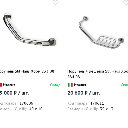
оручень Stil Haus Хром 233 08
Поручень + решетка Stil Haus Хр
884 08
Италия
Склад
Италия
Скл
5 000 ₽ / шт.
20 600 ₽ / шт.
од товара:
170606
Код товара:
170611
азмеры (Д x Ш):
40 x 10
Размеры (Д x Ш):
39 x 13