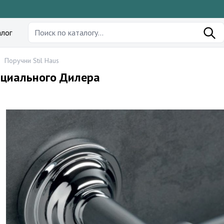
лог
-
Поручни Stil Haus
ициального Дилера