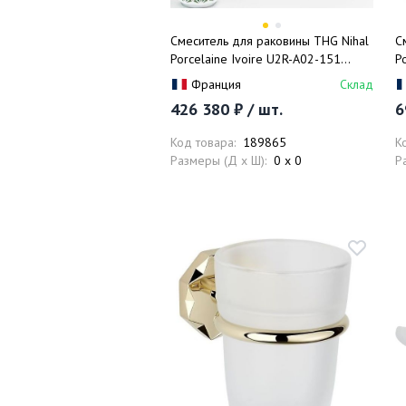
Смеситель для раковины THG Nihal
С
Porcelaine Ivoire U2R-A02-151
P
(хром, зеленый), с донным
(
Франция
Склад
клапаном
к
426 380 ₽ / шт.
6
Код товара:
189865
К
Размеры (Д x Ш):
0 x 0
Р