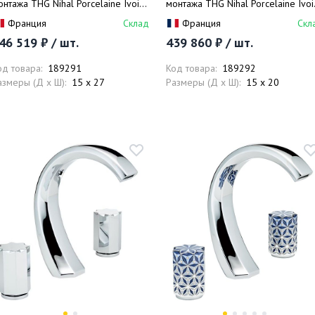
онтажа THG Nihal Porcelaine Ivoire
монтажа THG Nihal Porcelaine Ivoi
2N-F30-5400BE (золотой, айвори),
U2N-F30-5500BE (золотой, айвори
Франция
Склад
Франция
Скл
 термостатом, на 2 источника
с термостатом, на 2 источника
46 519 ₽ / шт.
439 860 ₽ / шт.
од товара:
189291
Код товара:
189292
азмеры (Д x Ш):
15 x 27
Размеры (Д x Ш):
15 x 20