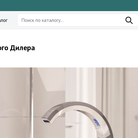
лог
ого Дилера