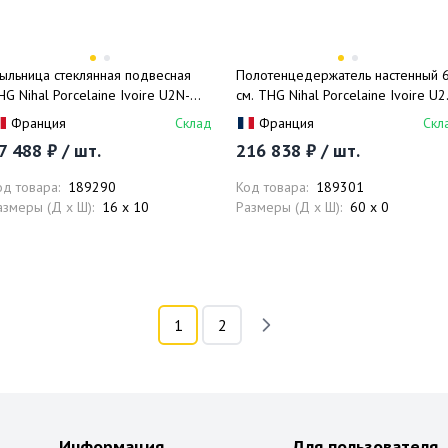
ыльница стеклянная подвесная
Полотенцедержатель настенный 
HG Nihal Porcelaine Ivoire U2N-
см. THG Nihal Porcelaine Ivoire U2
30-500 (золотой)
F30-520/60 (золотой)
Франция
Склад
Франция
Скл
7 488 ₽ / шт.
216 838 ₽ / шт.
од товара:
189290
Код товара:
189301
азмеры (Д x Ш):
16 x 10
Размеры (Д x Ш):
60 x 0
1
2
Информация
Для пользователя