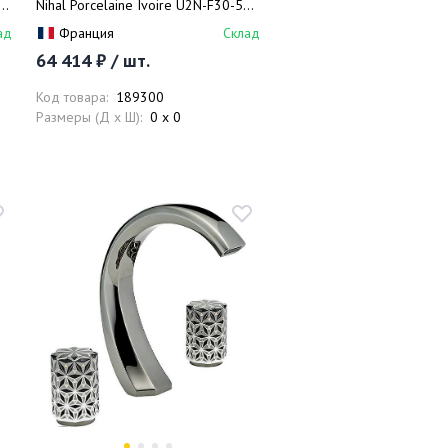
re
Nihal Porcelaine Ivoire U2N-F30-517
),
(золотой)
ад
Франция
Склад
64 414 ₽ / шт.
Код товара:
189300
Размеры (Д x Ш):
0 x 0