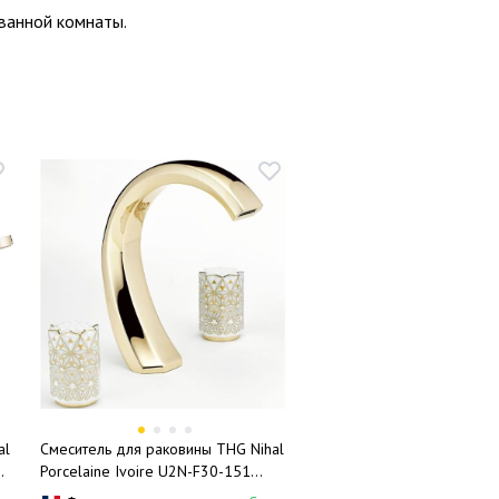
 ванной комнаты.
al
Смеситель для раковины THG Nihal
G
Porcelaine Ivoire U2N-F30-151
ем
(золотой, айвори), с донным