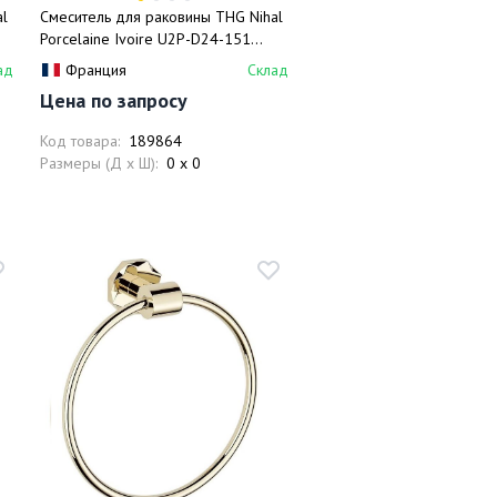
al
Смеситель для раковины THG Nihal
Porcelaine Ivoire U2P-D24-151
(никель, черный никель), с донным
ад
Франция
Склад
клапаном
Цена по запросу
Код товара:
189864
Размеры (Д x Ш):
0 x 0