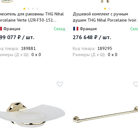
меситель для раковины THG Nihal
Душевой комплект с ручным
orcelaine Verte U2R-F30-151
душем THG Nihal Porcelaine Ivoir
золотой, зеленый), с донным
U2N-F30-54 (золотой)
Франция
Склад
Франция
Скл
лапаном
99 077 ₽ / шт.
276 648 ₽ / шт.
од товара:
189881
Код товара:
189295
азмеры (Д x Ш):
0 x 0
Размеры (Д x Ш):
0 x 0