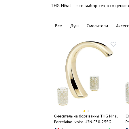
THG Nihal — это выбор тех, кто ценит
Все
Душ
Смесители
Аксес
Смеситель на борт ванны THG Nihal
С
Porcelaine Ivoire U2N-F30-25SG
P
(золотой, айвори), без ручного
6