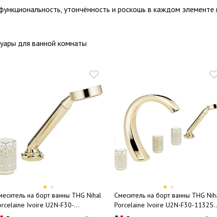
 функциональность, утончённость и роскошь в каждом элементе
суары для ванной комнаты
меситель на борт ванны THG Nihal
Смеситель на борт ванны THG Nih
orcelaine Ivoire U2N-F30-
Porcelaine Ivoire U2N-F30-1132S
532/60A (золотой, айвори),
(золотой, айвори), с ручным душ