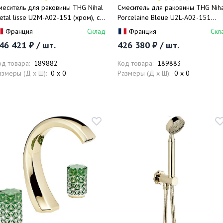
меситель для раковины THG Nihal
Смеситель для раковины THG Nih
etal lisse U2M-A02-151 (хром), с
Porcelaine Bleue U2L-A02-151
онным клапаном
(хром, синий), с донным клапаном
Франция
Склад
Франция
Скл
46 421 ₽ / шт.
426 380 ₽ / шт.
од товара:
189882
Код товара:
189883
азмеры (Д x Ш):
0 x 0
Размеры (Д x Ш):
0 x 0