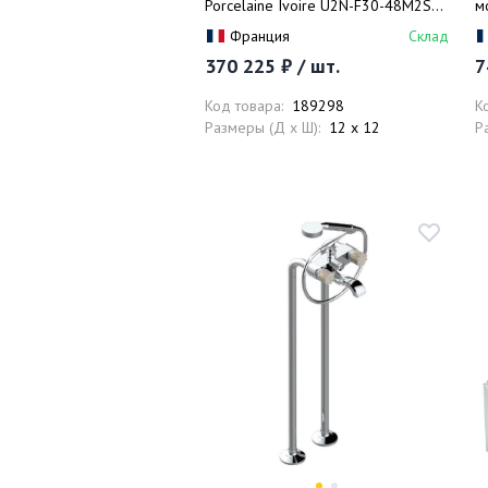
Porcelaine Ivoire U2N-F30-48M2SB
м
(золотой, айвори), на 3 источника
U
Франция
Склад
с
370 225 ₽ / шт.
7
Код товара:
189298
К
Размеры (Д x Ш):
12 x 12
Р