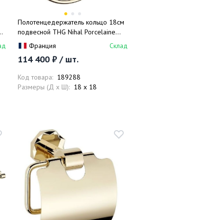
Полотенцедержатель кольцо 18см
e
подвесной THG Nihal Porcelaine
Ivoire U2N-F30-504N (золотой)
ад
Франция
Склад
114 400 ₽ / шт.
Код товара:
189288
Размеры (Д x Ш):
18 x 18