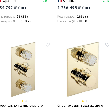
Франция
Склад
Франция
Скл
рогрессивный, без излива
84 792 ₽ / шт.
1 256 493 ₽ / шт.
од товара:
189285
Код товара:
189299
азмеры (Д x Ш):
0 x 0
Размеры (Д x Ш):
0 x 0
меситель для душа скрытого
Смеситель для душа скрытого