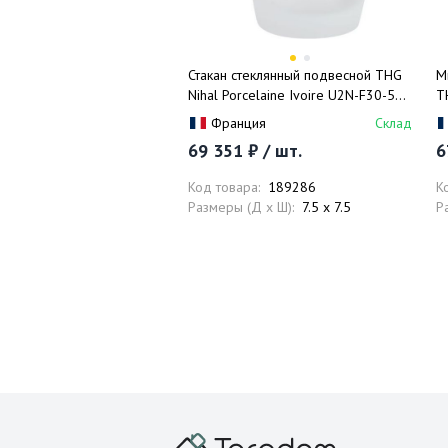
Стакан стеклянный подвесной THG
М
Nihal Porcelaine Ivoire U2N-F30-536
T
(золотой)
F
Франция
Склад
69 351 ₽ / шт.
6
Код товара:
189286
К
Размеры (Д x Ш):
7.5 x 7.5
Р