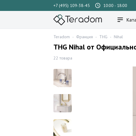
+7 (495) 109-38-45
10:00 - 18:00
Ката
Teradom
-
Франция
-
THG
-
Nihal
THG Nihal от Официальн
22 товара