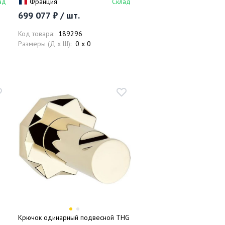
ад
Франция
Склад
клапаном
699 077 ₽ / шт.
Код товара:
189296
Размеры (Д x Ш):
0 x 0
Крючок одинарный подвесной THG