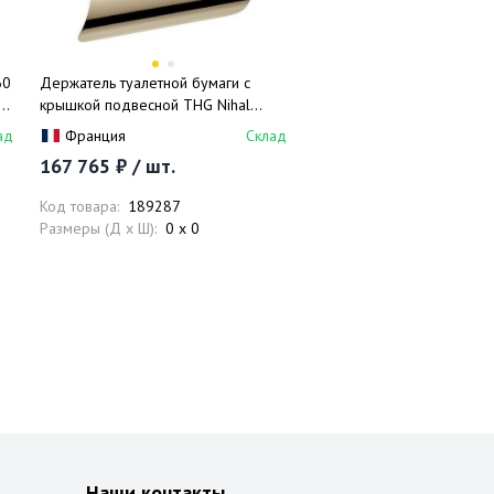
60
Держатель туалетной бумаги с
N-
крышкой подвесной THG Nihal
Porcelaine Ivoire U2N-F30-538AC
ад
Франция
Склад
(золотой)
167 765 ₽ / шт.
Код товара:
189287
Размеры (Д x Ш):
0 x 0
Наши контакты