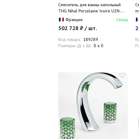
Смеситель для ванны напольный
С
THG Nihal Porcelaine Ivoire U2N-
m
A02-13CS (хром, айвори)
д
Франция
Склад
502 728 ₽ / шт.
2
Код товара:
189289
К
Размеры (Д x Ш):
0 x 0
Р