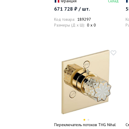
Франция
Склад
душа
п
671 728 ₽ / шт.
5
Код товара:
189297
К
Размеры (Д x Ш):
0 x 0
Р
Переключатель потоков THG Nihal
С