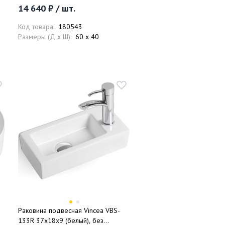
14 640 ₽ / шт.
Код товара:
180543
Размеры (Д x Ш):
60 x 40
Раковина подвесная Vincea VBS-
133R 37x18x9 (белый), без