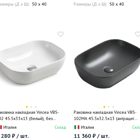
азмеры (Д x Ш):
50 x 40
Размеры (Д x Ш):
50 x 40
аковина накладная Vincea VBS-
Раковина накладная Vincea VBS-
02 45.5x33x13 (белый), без
102MA 45.5x32.5x13 (антрацит
ерелива
матовый), без перелива
Италия
Склад
Италия
Скл
 280 ₽ / шт.
11 360 ₽ / шт.