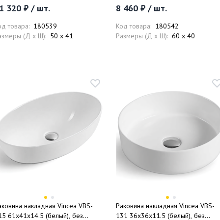
1 320 ₽ / шт.
8 460 ₽ / шт.
од товара:
180539
Код товара:
180542
азмеры (Д x Ш):
50 x 41
Размеры (Д x Ш):
60 x 40
аковина накладная Vincea VBS-
Раковина накладная Vincea VBS-
15 61x41x14.5 (белый), без
131 36x36x11.5 (белый), без