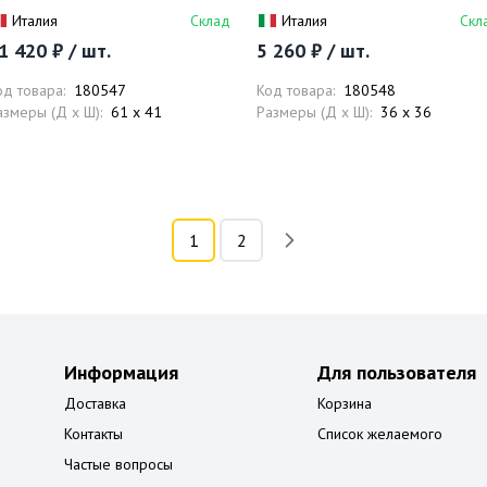
ерелива
перелива
Италия
Склад
Италия
Скл
1 420 ₽ / шт.
5 260 ₽ / шт.
од товара:
180547
Код товара:
180548
азмеры (Д x Ш):
61 x 41
Размеры (Д x Ш):
36 x 36
1
2
Информация
Для пользователя
Доставка
Корзина
Контакты
Список желаемого
Частые вопросы