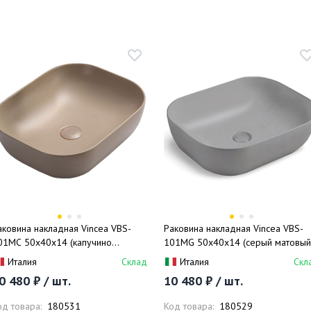
аковина накладная Vincea VBS-
Раковина накладная Vincea VBS-
01MC 50x40x14 (капучино
101MG 50x40x14 (серый матовый)
атовый), без перелива
без перелива
Италия
Склад
Италия
Скл
0 480 ₽ / шт.
10 480 ₽ / шт.
од товара:
180531
Код товара:
180529