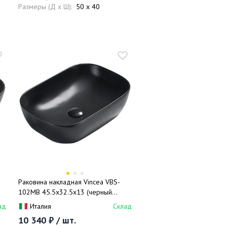
Размеры (Д x Ш):
50 x 40
Раковина накладная Vincea VBS-
102MB 45.5x32.5x13 (черный
матовый), без перелива
ад
Италия
Склад
10 340 ₽ / шт.