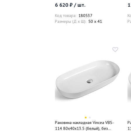
6 620 ₽ / шт.
1
Код товара:
180537
К
Размеры (Д x Ш):
50 x 41
Р
Раковина накладная Vincea VBS-
Р
114 80x40x13.5 (белый), без
1