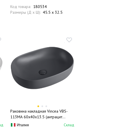
Код товара:
180534
Размеры (Д x Ш):
45.5 x 32.5
Раковина накладная Vincea VBS-
113MA 60x40x13.5 (антрацит
матовый), без перелива
ад
Италия
Склад