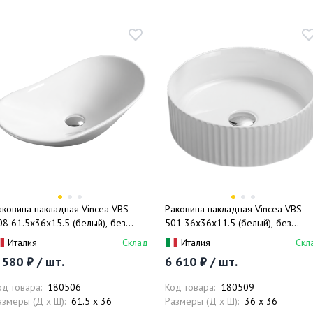
аковина накладная Vincea VBS-
Раковина накладная Vincea VBS-
08 61.5x36x15.5 (белый), без
501 36x36x11.5 (белый), без
ерелива
перелива
Италия
Склад
Италия
Скл
 580 ₽ / шт.
6 610 ₽ / шт.
од товара:
180506
Код товара:
180509
азмеры (Д x Ш):
61.5 x 36
Размеры (Д x Ш):
36 x 36