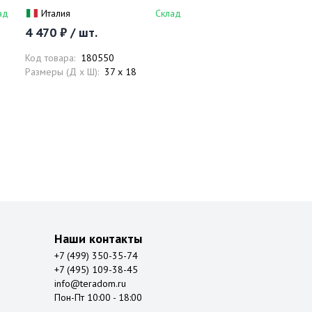
перелива, правая
ад
Италия
Склад
4 470 ₽ / шт.
Код товара:
180550
Размеры (Д x Ш):
37 x 18
Наши контакты
+7 (499) 350-35-74
+7 (495) 109-38-45
info@teradom.ru
Пон-Пт 10:00 - 18:00