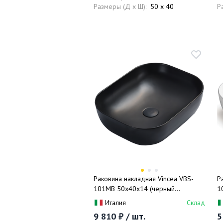
Размеры (Д x Ш):
50 x 40
Р
Раковина накладная Vincea VBS-
Р
101MB 50x40x14 (черный
1
матовый), без перелива
п
Италия
Склад
9 810 ₽ / шт.
5