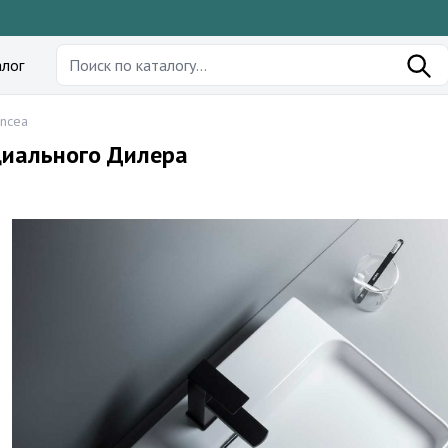
лог
incea
циального Дилера