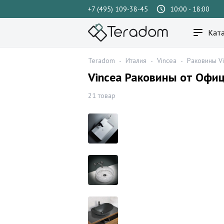
+7 (495) 109-38-45
10:00 - 18:00
Ката
Teradom
-
Италия
-
Vincea
-
Раковины V
Vincea Раковины от Офи
21 товар