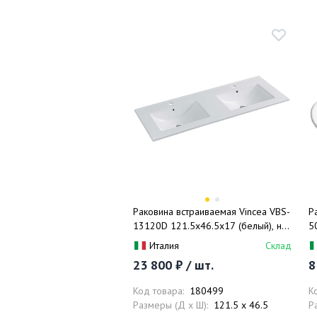
Раковина встраиваемая Vincea VBS-
Р
13120D 121.5x46.5x17 (белый), на
5
две чаши
п
Италия
Склад
23 800 ₽ / шт.
8
Код товара:
180499
К
Размеры (Д x Ш):
121.5 x 46.5
Р