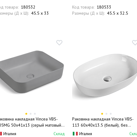
од товара:
180532
Код товара:
180533
азмеры (Д x Ш):
45.5 x 33
Размеры (Д x Ш):
45.5 x 32.5
аковина накладная Vincea VBS-
Раковина накладная Vincea VBS-
05MG 50x41x13 (серый матовый),
113 60x40x13.5 (белый), без
ез перелива
перелива
Италия
Склад
Италия
Скл