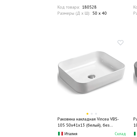
Код товара:
180528
К
Размеры (Д x Ш):
50 x 40
Р
Раковина накладная Vincea VBS-
Р
105 50x41x13 (белый), без
1
перелива
б
Италия
Склад