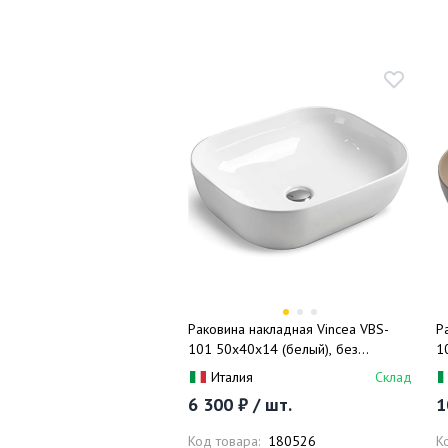
Раковина накладная Vincea VBS-
Р
101 50x40x14 (белый), без
1
перелива
м
Италия
Склад
6 300 ₽ / шт.
1
Код товара:
180526
К