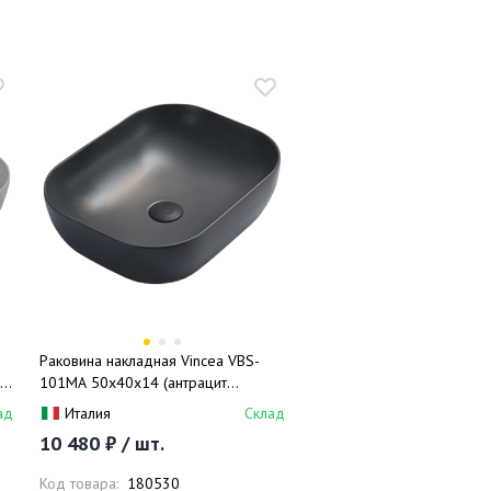
Раковина накладная Vincea VBS-
,
101MA 50x40x14 (антрацит
матовый), без перелива
ад
Италия
Склад
10 480 ₽ / шт.
Код товара:
180530