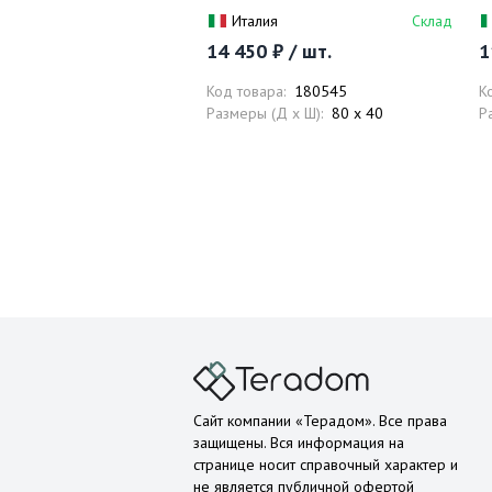
перелива
п
Италия
Склад
14 450 ₽ / шт.
1
Код товара:
180545
К
Размеры (Д x Ш):
80 x 40
Р
Сайт компании «Терадом». Все права
защищены. Вся информация на
странице носит справочный характер и
не является публичной офертой