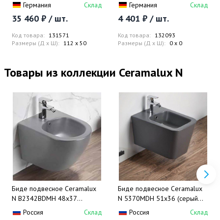
112 см.
инсталляции к стене
Германия
Склад
Германия
Склад
35 460 ₽ / шт.
4 401 ₽ / шт.
Код товара:
131571
Код товара:
132093
Размеры (Д x Ш):
112 x 50
Размеры (Д x Ш):
0 x 0
Товары из коллекции Ceramalux N
Биде подвесное Ceramalux
Биде подвесное Ceramalux
N В2342BDMH 48x37
N 5370MDH 51x36 (cерый
(светло-серый матовый)
матовый)
Россия
Склад
Россия
Склад