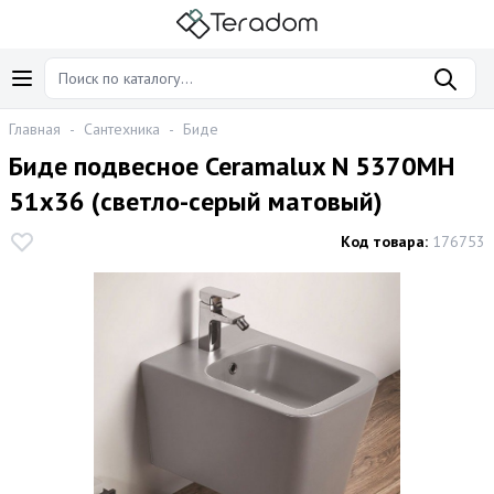
Главная
-
Сантехника
-
Биде
Биде подвесное Ceramalux N 5370MH
51x36 (светло-cерый матовый)
Код товара:
176753