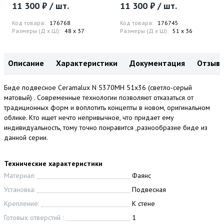
11 300 ₽ / шт.
11 300 ₽ / шт.
Код товара:
176768
Код товара:
176745
Размеры (Д x Ш):
48 x 37
Размеры (Д x Ш):
51 x 36
Описание
Характеристики
Документация
Отзыв
Биде подвесное Ceramalux N 5370MH 51x36 (светло-cерый
матовый) . Современные технологии позволяют отказаться от
традиционных форм и воплотить концепты в новом, оригинальном
облике. Кто ищет нечто непривычное, что придает ему
индивидуальность, тому точно понравится ,разнообразие биде из
данной серии.
Технические характеристики
Материал:
Фаянс
Установка:
Подвесная
Крепление:
К стене
Готовых отверстий :
1