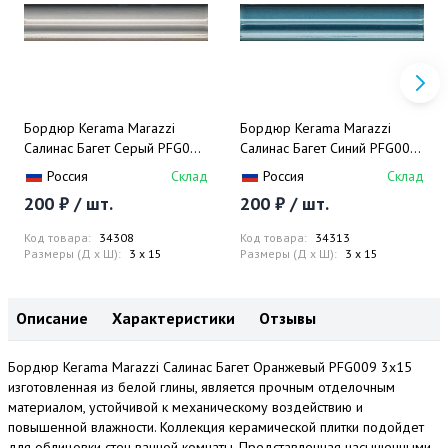
Бордюр Kerama Marazzi
Бордюр Kerama Marazzi
Салинас Багет Серый PFG005
Салинас Багет Синий PFG006
3x15
3x15
Россия
Склад
Россия
Склад
200 ₽ / шт.
200 ₽ / шт.
Код товара:
34308
Код товара:
34313
Размеры (Д x Ш):
3 x 15
Размеры (Д x Ш):
3 x 15
Описание
Характеристики
Отзывы
Бордюр Kerama Marazzi Салинас Багет Оранжевый PFG009 3x15
изготовленная из белой глины, является прочным отделочным
материалом, устойчивой к механическому воздействию и
повышенной влажности. Коллекция керамической плитки подойдет
для облицовки стен ванной комнаты. Представленная насыщенными