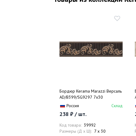
Бордюр Kerama Marazzi Версаль
AD/B399/SG9297 7x30
Россия
Склад
238 ₽ / шт.
Код товара:
39992
Размеры (Д x Ш):
7 x 30