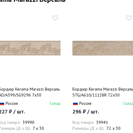
Бордюр Kerama Marazzi Версаль
Бордюр Kerama Marazzi Версал
AD/A399/SG9296 7x30
STG/A610/11128R 7.2x30
Россия
Склад
Россия
Скла
227 ₽ / шт.
296 ₽ / шт.
Код товара:
39990
Код товара:
39941
Размеры (Д x Ш):
7 x 30
Размеры (Д x Ш):
7.2 x 30