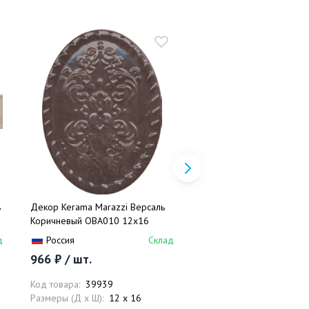
ь
Декор Kerama Marazzi Версаль
Декор Kerama Marazzi В
Коричневый OBA010 12x16
Наборный ID107 30x30
д
Россия
Склад
Россия
966 ₽ / шт.
5 182 ₽ / шт.
Код товара:
39939
Код товара:
39980
Размеры (Д x Ш):
12 x 16
Размеры (Д x Ш):
30 x 3