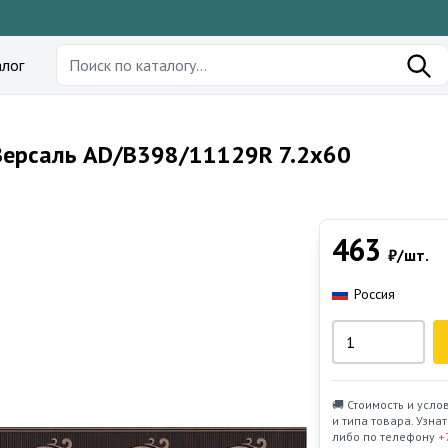
лог
Версаль AD/B398/11129R 7.2x60
463
₽/шт.
Россия
🚚 Стоимость и усло
и типа товара. Узн
либо по телефону
+