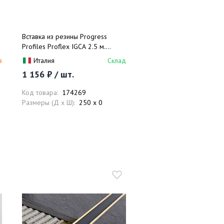
Вставка из резины Progress
Profiles Proflex IGCA 2.5 м.
(слоновая кость)
з
Италия
Склад
1 156 ₽ / шт.
Код товара:
174269
Размеры (Д x Ш):
250 x 0