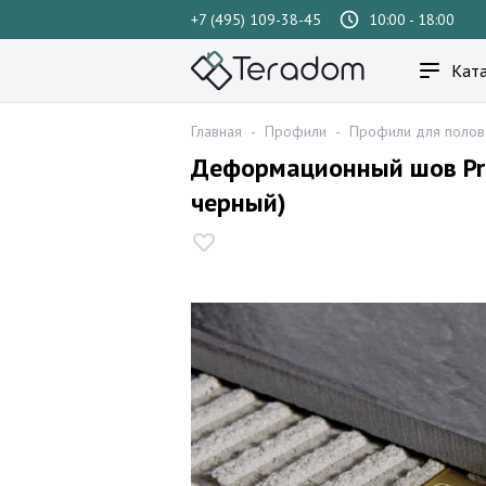
+7 (495) 109-38-45
10:00 - 18:00
Ката
Главная
-
Профили
-
Профили для полов
Деформационный шов Progr
черный)