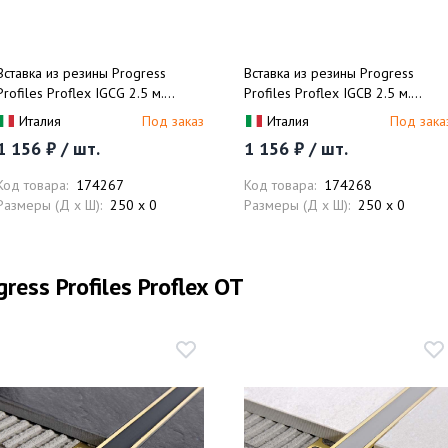
Вставка из резины Progress
Вставка из резины Progress
Profiles Proflex IGCG 2.5 м.
Profiles Proflex IGCB 2.5 м.
(серый)
(бежевый)
Италия
Под заказ
Италия
Под зака
1 156 ₽ / шт.
1 156 ₽ / шт.
Код товара:
174267
Код товара:
174268
Размеры (Д x Ш):
250 x 0
Размеры (Д x Ш):
250 x 0
ess Profiles Proflex OT