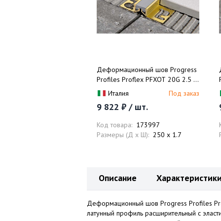
Деформационный шов Progress
Profiles Proflex PFXOT 20G 2.5 м.
(натуральная латунь/серый)
Италия
Под заказ
9 822 ₽ / шт.
Код товара:
173997
Размеры (Д x Ш):
250 x 1.7
Описание
Характеристик
Деформационный шов Progress Profiles Prof
латунный профиль расширительный с эласт