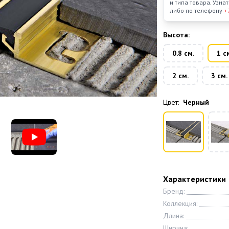
и типа товара. Узн
либо по телефону
+
Высота:
0.8 см.
1 с
2 см.
3 см.
Цвет:
Черный
Характеристики
Бренд:
Коллекция:
Длина:
Ширина: