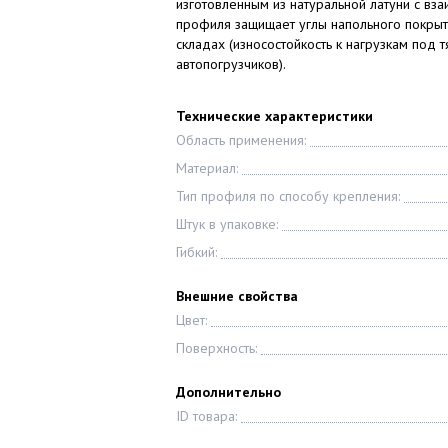
изготовленным из натуральной латуни с вз
профиля защищает углы напольного покрыт
складах (износостойкость к нагрузкам под
автопогрузчиков).
Технические характеристики
Область применения:
Материал:
Тип профиля по способу крепления:
Штук в упаковке:
Гибкий:
Внешние свойства
Цвет:
Поверхность:
Дополнительно
ID товара: