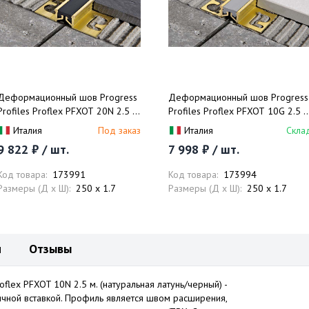
Деформационный шов Progress
Деформационный шов Progress
Profiles Proflex PFXOT 20N 2.5 м.
Profiles Proflex PFXOT 10G 2.5 м
(натуральная латунь/черный)
(натуральная латунь/серый)
Италия
Под заказ
Италия
Скла
9 822 ₽ / шт.
7 998 ₽ / шт.
Код товара:
173991
Код товара:
173994
Размеры (Д x Ш):
250 x 1.7
Размеры (Д x Ш):
250 x 1.7
и
Отзывы
lex PFXOT 10N 2.5 м. (натуральная латунь/черный) -
ичной вставкой. Профиль является швом расширения,