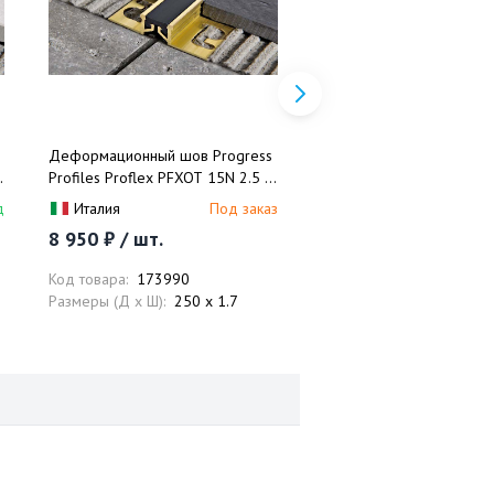
Деформационный шов Progress
Деформационный шов P
.
Profiles Proflex PFXOT 15N 2.5 м.
Profiles Proflex PFXOT 0
(натуральная латунь/черный)
(натуральная латунь/чер
д
Италия
Под заказ
Италия
П
8 950 ₽ / шт.
7 632 ₽ / шт.
Код товара:
173990
Код товара:
173987
Размеры (Д x Ш):
250 x 1.7
Размеры (Д x Ш):
250 x 