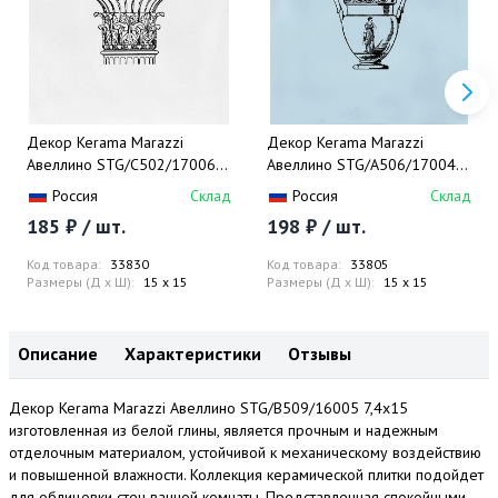
Декор Kerama Marazzi
Декор Kerama Marazzi
Авеллино STG/C502/17006
Авеллино STG/A506/17004
15x15
15x15
Россия
Склад
Россия
Склад
185 ₽ / шт.
198 ₽ / шт.
Код товара:
33830
Код товара:
33805
Размеры (Д x Ш):
15 x 15
Размеры (Д x Ш):
15 x 15
Описание
Характеристики
Отзывы
Декор Kerama Marazzi Авеллино STG/B509/16005 7,4x15
изготовленная из белой глины, является прочным и надежным
отделочным материалом, устойчивой к механическому воздействию
и повышенной влажности. Коллекция керамической плитки подойдет
для облицовки стен ванной комнаты. Представленная спокойными