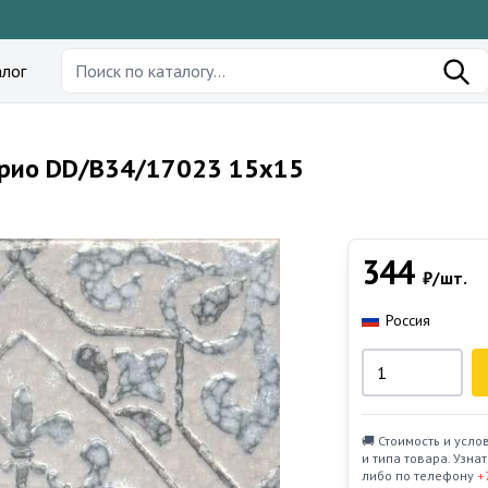
лог
арио DD/B34/17023 15x15
344
₽/шт.
Россия
🚚 Стоимость и усло
и типа товара. Узн
либо по телефону
+