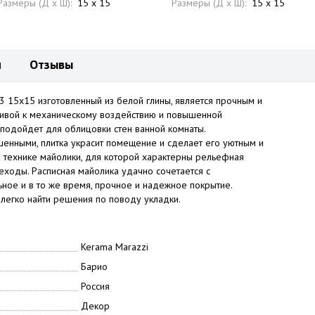
Размеры (Д x Ш):
15 x 15
Размеры (Д x Ш):
15 x 15
и
Отзывы
 15x15 изготовленный из белой глины, является прочным и
ивой к механическому воздействию и повышенной
 подойдет для облицовки стен ванной комнаты.
енными, плитка украсит помещение и сделает его уютным и
 технике майолики, для которой характерны рельефная
ходы. Расписная майолика удачно сочетается с
ьное и в то же время, прочное и надежное покрытие.
легко найти решения по поводу укладки.
Kerama Marazzi
Барио
Россия
Декор