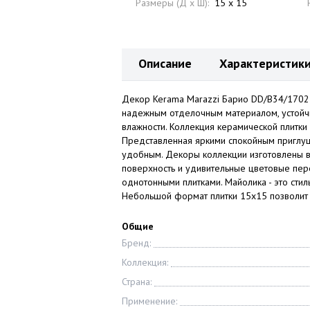
Размеры (Д x Ш):
15 x 15
Описание
Характеристик
Декор Kerama Marazzi Барио DD/B34/17023
надежным отделочным материалом, устойч
влажности. Коллекция керамической плитки
Представленная яркими спокойным приглуш
удобным. Декоры коллекции изготовлены в
поверхность и удивительные цветовые пере
однотонными плитками. Майолика - это стил
Небольшой формат плитки 15x15 позволит 
Общие
Бренд:
Коллекция:
Страна:
Применение: