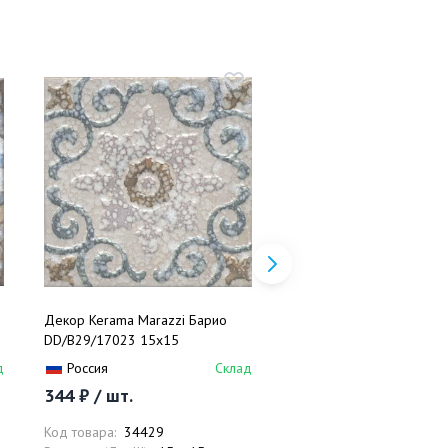
Декор Kerama Marazzi Барио
Декор Kerama Marazzi Б
DD/B29/17023 15x15
DD/C31/17023 15x15
д
Россия
Склад
Россия
344 ₽ / шт.
344 ₽ / шт.
Код товара:
34429
Код товара:
34453