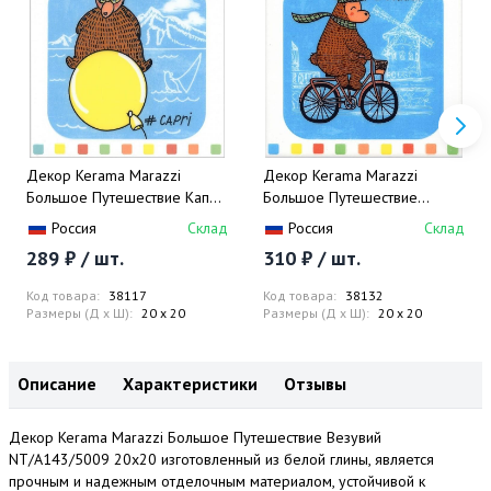
Декор Kerama Marazzi
Декор Kerama Marazzi
Большое Путешествие Капри
Большое Путешествие
NT/A142/5009 20x20
Велосипед NT/A241/5009
Россия
Склад
Россия
Склад
20x20
289 ₽ / шт.
310 ₽ / шт.
Код товара:
38117
Код товара:
38132
Размеры (Д x Ш):
20 x 20
Размеры (Д x Ш):
20 x 20
Описание
Характеристики
Отзывы
Декор Kerama Marazzi Большое Путешествие Везувий
NT/A143/5009 20x20 изготовленный из белой глины, является
прочным и надежным отделочным материалом, устойчивой к