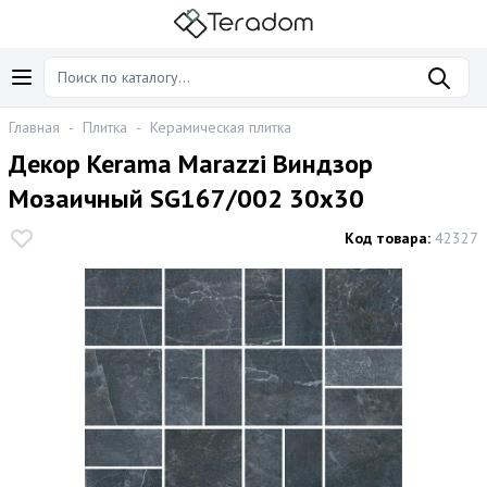
Главная
-
Плитка
-
Керамическая плитка
Декор Kerama Marazzi Виндзор
Мозаичный SG167/002 30х30
Код товара:
42327