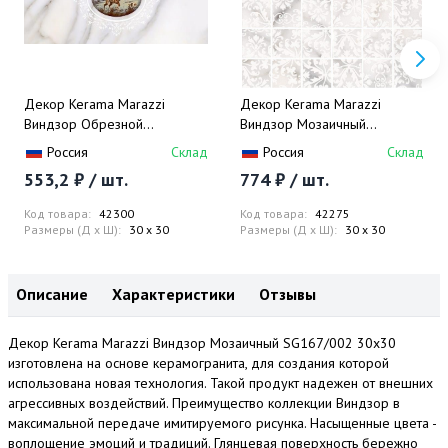
Декор Kerama Marazzi
Декор Kerama Marazzi
Виндзор Обрезной
Виндзор Мозаичный
11076TR/3F 30x60
MM11094 30х30
Россия
Склад
Россия
Склад
553,2 ₽ / шт.
774 ₽ / шт.
Код товара:
42300
Код товара:
42275
Размеры (Д x Ш):
30 x 30
Размеры (Д x Ш):
30 x 30
Описание
Характеристики
Отзывы
Декор Kerama Marazzi Виндзор Мозаичный SG167/002 30х30
изготовлена на основе керамогранита, для создания которой
использована новая технология. Такой продукт надежен от внешних
агрессивных воздействий. Преимущество коллекции Виндзор в
максимальной передаче имитируемого рисунка. Насыщенные цвета -
воплощение эмоций и традиций. Глянцевая поверхность бережно