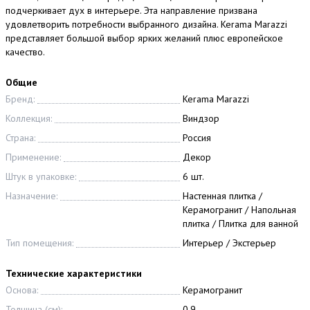
подчеркивает дух в интерьере. Эта направление призвана
удовлетворить потребности выбранного дизайна. Kerama Marazzi
представляет большой выбор ярких желаний плюс европейское
качество.
Общие
Бренд:
Kerama Marazzi
Коллекция:
Виндзор
Страна:
Россия
Применение:
Декор
Штук в упаковке:
6 шт.
Назначение:
Настенная плитка /
Керамогранит / Напольная
плитка / Плитка для ванной
Тип помещения:
Интерьер / Экстерьер
Технические характеристики
Основа:
Керамогранит
Толщина (см):
0.9