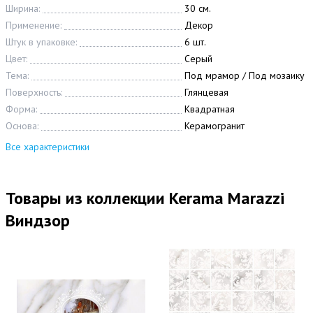
Ширина:
30 см.
Применение:
Декор
Штук в упаковке:
6 шт.
Цвет:
Серый
Тема:
Под мрамор / Под мозаику
Поверхность:
Глянцевая
Форма:
Квадратная
Основа:
Керамогранит
Все характеристики
Товары из коллекции Kerama Marazzi
Виндзор