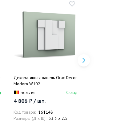
r
Декоративная панель Orac Decor
Карниз Orac Decor Mode
Modern W102
Бельгия
д
Бельгия
Склад
7 071 ₽ / шт.
4 806 ₽ / шт.
Код товара:
159916
Код товара:
161148
Размеры (Д x Ш):
200 x 
Размеры (Д x Ш):
33.3 x 2.5