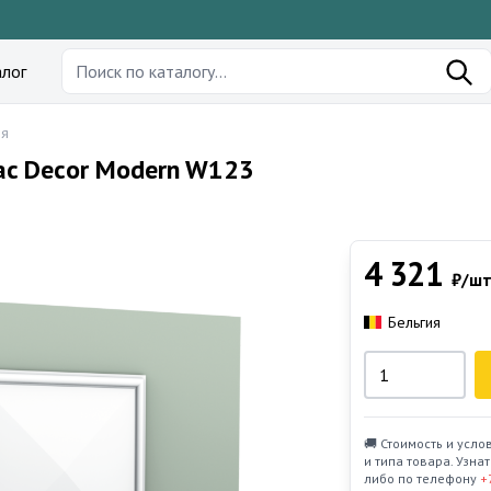
лог
ия
ac Decor Modern W123
4 321
₽/шт
Бельгия
🚚 Стоимость и усло
и типа товара. Узн
либо по телефону
+