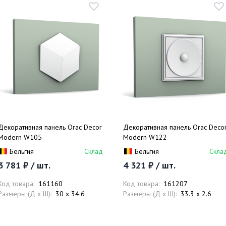
Декоративная панель Orac Decor
Декоративная панель Orac Deco
Modern W105
Modern W122
Бельгия
Склад
Бельгия
Скла
3 781 ₽ / шт.
4 321 ₽ / шт.
Код товара:
161160
Код товара:
161207
Размеры (Д x Ш):
30 x 34.6
Размеры (Д x Ш):
33.3 x 2.6