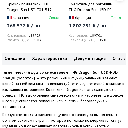
Крючок подвесной THG
Смеситель для раковины
Dragon Sun U5D-F01-517
THG Dragon Sun U5D-F01-
(золотой, оранжевый
151M (золотой, оранжевый
Франция
Склад
Франция
Склад
хрусталь)
хрусталь), с донным
268 577 ₽ / шт.
1 807 751 ₽ / шт.
клапаном, установка на
мрамор
Код товара:
189705
Код товара:
189701
Размеры (Д x Ш):
0 x 0
Размеры (Д x Ш):
0 x 0
Описание
Характеристики
Документация
Отзыв
Гигиенический душ со смесителем THG Dragon Sun U5D-F01-
5840/8 (золотой)
— это роскошный и функциональный элемент
вашей ванной комнаты, воплощающий эстетику восточной тематики в
изысканном исполнении. Коллекция Dragon Sun от французского
бренда THG вдохновлена символикой силы и изобилия, где дракон
и солнце становятся воплощением энергии, благополучия и
элегантности.
Корпус смесителя и элементы душевого гарнитура выполнены в
богатом золотом покрытии, которое не только подчеркивает статус
изделия, но и обеспечивает долговечность и устойчивость к