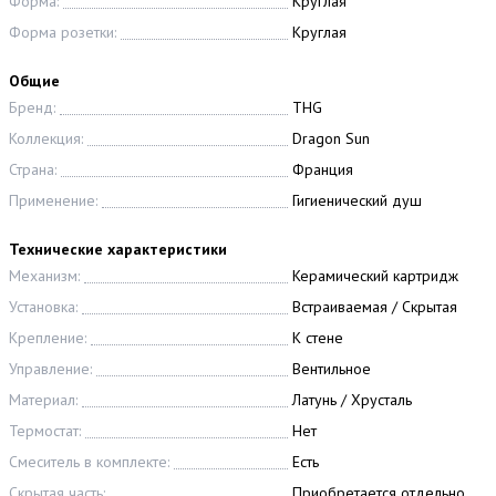
Форма:
Круглая
Форма розетки:
Круглая
Общие
Бренд:
THG
Коллекция:
Dragon Sun
Страна:
Франция
Применение:
Гигиенический душ
Технические характеристики
Механизм:
Керамический картридж
Установка:
Встраиваемая / Скрытая
Крепление:
К стене
Управление:
Вентильное
Материал:
Латунь / Хрусталь
Термостат:
Нет
Смеситель в комплекте:
Есть
Скрытая часть:
Приобретается отдельно