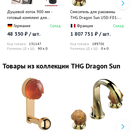
Душевой лоток 900 мм -
Смеситель для раковины
готовый комплект для
THG Dragon Sun U5D-F01-
монтажа с основой для
151M (золотой, оранжевый
Германия
Склад
Франция
Склад
плитки и декоративной
хрусталь), с донным
48 330 ₽ / шт.
1 807 751 ₽ / шт.
панелью TECE Linus “steel”
клапаном, установка на
15103099 (нержавеющая
мрамор
Код товара:
131147
Код товара:
189701
сталь)
Размеры (Д x Ш):
90 x 0
Размеры (Д x Ш):
0 x 0
Товары из коллекции THG Dragon Sun