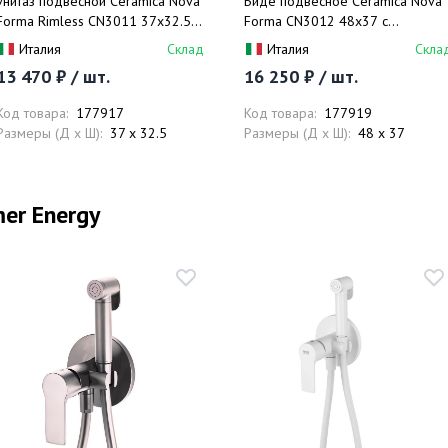
Унитаз подвесной Ceramica Nova
Биде подвесное Ceramica Nova
Forma Rimless CN3011 37x32.5 с
Forma CN3012 48х37 с
сиденьем и креплением (белый)
креплением и донным клапаном
Италия
Склад
Италия
Скла
(белый)
13 470 ₽ / шт.
16 250 ₽ / шт.
Код товара:
177917
Код товара:
177919
Размеры (Д x Ш):
37 x 32.5
Размеры (Д x Ш):
48 x 37
er Energy