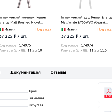
Гигиенический комплект Remer
Гигиенический душ Remer Energ
Energy Matt Brushed Nickel
Matt White EY65WBO (белый
EY65WNPO (никель
матовый), скрытая часть в
Италия
Под заказ
Италия
Под зака
брашированный матовый),
комплекте
37 225 ₽ / шт.
37 225 ₽ / шт.
скрытая часть в комплекте
Код товара:
174975
Код товара:
174974
Размеры (Д x Ш):
11.5 x 10
Размеры (Д x Ш):
11.5 x 11.5
и
Документация
Отзывы
Хром
Глянцевая
Округлая