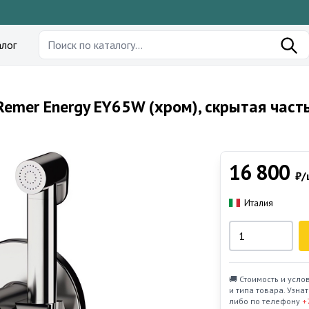
лог
Remer Energy EY65W (хром), скрытая част
16 800
₽/
Италия
🚚 Стоимость и усло
и типа товара. Узн
либо по телефону
+