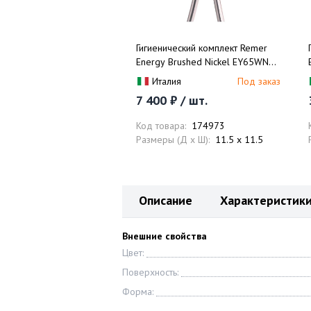
Гигиенический комплект Remer
Energy Brushed Nickel EY65WNP
(никель брашированный
Италия
Под заказ
глянцевый), скрытая часть в
7 400 ₽ / шт.
комплекте
Код товара:
174973
Размеры (Д x Ш):
11.5 x 11.5
Описание
Характеристик
Внешние свойства
Цвет:
Поверхность:
Форма: