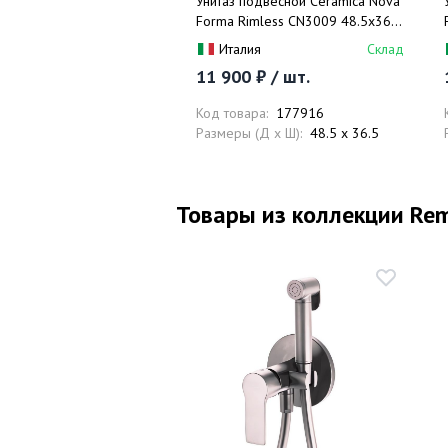
Унитаз подвесной Ceramica Nova
Forma Rimless CN3009 48.5x36.5
с сиденьем и креплением
Италия
Склад
(белый)
11 900 ₽ / шт.
Код товара:
177916
Размеры (Д x Ш):
48.5 x 36.5
Товары из коллекции Rem