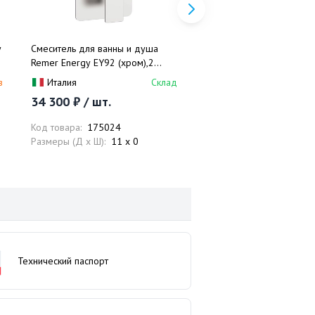
y
Смеситель для ванны и душа
Смеситель для раковины
Remer Energy EY92 (хром),2
Energy Matt Brushed Nick
потока, скрытая часть в
EY15PLNPO (никель
з
Италия
Склад
Италия
П
комплекте
брашированный мат.), 23
34 300 ₽ / шт.
55 500 ₽ / шт.
скрытая часть в комплект
Код товара:
175024
Код товара:
174946
Размеры (Д x Ш):
11 x 0
Размеры (Д x Ш):
23 x 1
Технический паспорт