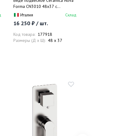
Биде подвесное Ceramica Nova
Смеситель для раковины
Forma CN3010 48х37 с
Ceramica Nova Linear 7
креплением и донным клапаном
(хром)
д
Италия
Склад
Италия
(белый)
16 250 ₽ / шт.
5 740 ₽ / шт.
Код товара:
177918
Код товара:
177968
Размеры (Д x Ш):
48 x 37
Размеры (Д x Ш):
12.3 x