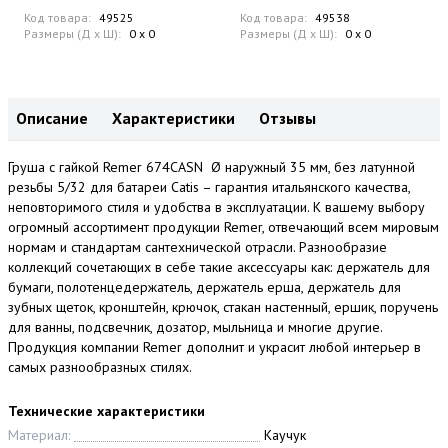
Код товара:
49525
Код товара:
49538
Размеры (Д x Ш):
0 x 0
Размеры (Д x Ш):
0 x 0
Описание
Характеристики
Отзывы
Груша с гайкой Remer 674CASN Ø наружный 35 мм, без латунной
резьбы 5/32 для батареи Catis – гарантия итальянского качества,
неповторимого стиля и удобства в эксплуатации. К вашему выбору
огромный ассортимент продукции Remer, отвечающий всем мировым
нормам и стандартам сантехнической отрасли. Разнообразие
коллекций сочетающих в себе такие аксессуары как: держатель для
бумаги, полотенцедержатель, держатель ерша, держатель для
зубных щеток, кронштейн, крючок, стакан настенный, ершик, поручень
для ванны, подсвечник, дозатор, мыльница и многие другие.
Продукция компании Remer дополнит и украсит любой интерьер в
самых разнообразных стилях.
Технические характеристики
Материал:
Каучук