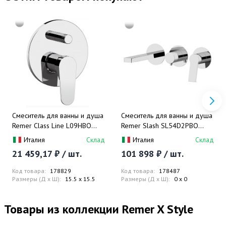
Смеситель для ванны и душа
Смеситель для ванны и душа
Remer Class Line L09HBO
Remer Slash SL54D2PBO
(белый матовый), скрытая
(белый матовый), 2 потока,
Италия
Склад
Италия
Склад
часть в комплекте
без скрытой части
21 459,17 ₽ / шт.
101 898 ₽ / шт.
Код товара:
178829
Код товара:
178487
Размеры (Д x Ш):
15.5 x 15.5
Размеры (Д x Ш):
0 x 0
Товары из коллекции Remer X Style