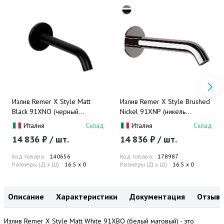
Излив Remer X Style Matt
Излив Remer X Style Brushed
Black 91XNO (черный
Nickel 91XNP (никель
матовый)
брашированный)
Италия
Склад
Италия
Склад
14 836 ₽ / шт.
14 836 ₽ / шт.
Код товара:
140656
Код товара:
178987
Размеры (Д x Ш):
16.5 x 0
Размеры (Д x Ш):
16.5 x 0
Описание
Характеристики
Документация
Отзыв
Излив Remer X Style Matt White 91XBO (белый матовый) - это