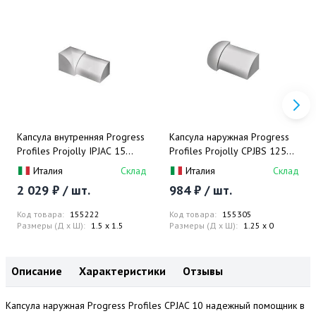
Капсула внутренняя Progress
Капсула наружная Progress
Profiles Projolly IPJAC 15
Profiles Projolly CPJBS 125
(нерж.сталь), полированная
(серебро), крацованная
Италия
Склад
Италия
Склад
2 029 ₽ / шт.
984 ₽ / шт.
Код товара:
155222
Код товара:
155305
Размеры (Д x Ш):
1.5 x 1.5
Размеры (Д x Ш):
1.25 x 0
Описание
Характеристики
Отзывы
Капсула наружная Progress Profiles CPJAC 10 надежный помощник в