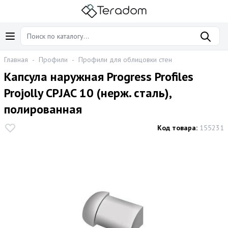
Главная
-
Профили
-
Профили для облицовки стен
Капсула наружная Progress Profiles
Projolly CPJAC 10 (нерж. сталь),
полированная
Код товара:
155231