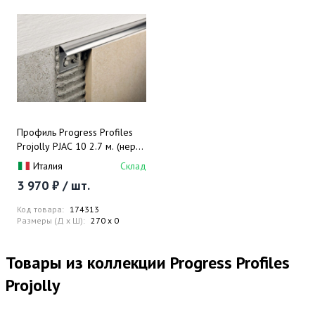
Профиль Progress Profiles
Projolly PJAC 10 2.7 м. (нерж.
сталь), полированный
Италия
Склад
3 970 ₽ / шт.
Код товара:
174313
Размеры (Д x Ш):
270 x 0
Товары из коллекции Progress Profiles
Projolly