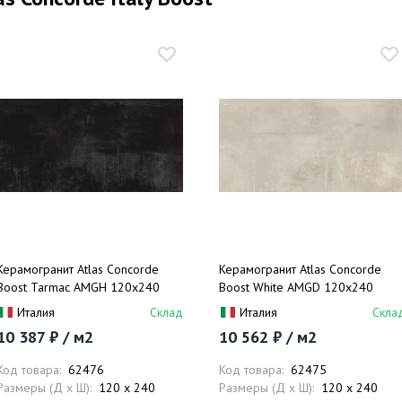
Керамогранит Atlas Concorde
Керамогранит Atlas Concorde
Boost Tarmac AMGH 120x240
Boost White AMGD 120x240
Италия
Склад
Италия
Скла
10 387 ₽ / м2
10 562 ₽ / м2
Код товара:
62476
Код товара:
62475
Размеры (Д x Ш):
120 x 240
Размеры (Д x Ш):
120 x 240