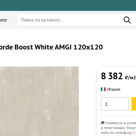
лог
orde Boost White AMGI 120х120
8 382
₽/м2
Италия
🚚 Стоимость и усло
и типа товара. Узн
либо по телефону
+