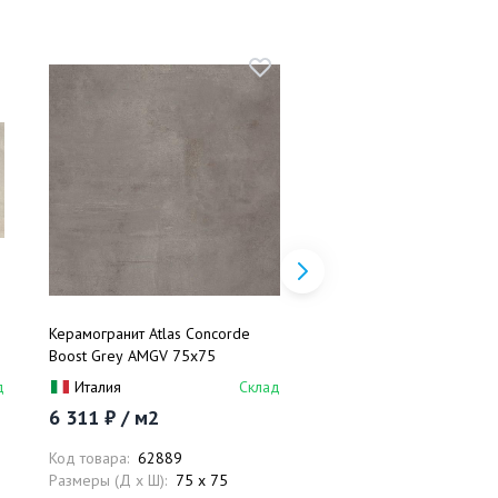
Керамогранит Atlas Concorde
Спецэлемент Atlas Conc
Boost Grey AMGV 75х75
Boost Sage Corner A.E. A
1.4х1.4
д
Италия
Склад
Италия
6 311 ₽ / м2
3 157 ₽ / шт.
Код товара:
62889
Код товара:
63042
Размеры (Д x Ш):
75 x 75
Размеры (Д x Ш):
1.4 x 1