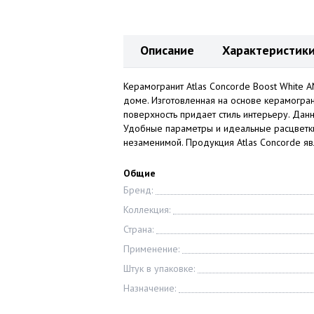
Описание
Характеристик
Керамогранит Atlas Concorde Boost White 
доме. Изготовленная на основе керамогран
поверхность придает стиль интерьеру. Дан
Удобные параметры и идеальные расцветки
незаменимой. Продукция Atlas Concorde яв
Общие
Бренд:
Коллекция:
Страна:
Применение:
Штук в упаковке:
Назначение: