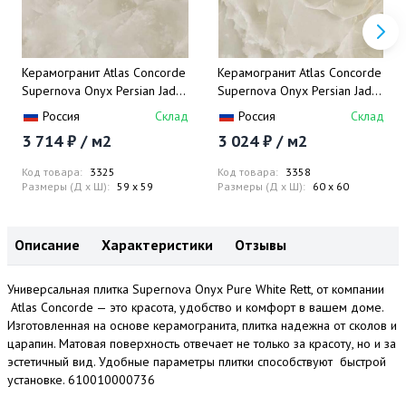
Керамогранит Atlas Concorde
Керамогранит Atlas Concorde
Supernova Onyx Persian Jade
Supernova Onyx Persian Jade
Lap 59х59
Rett 60х60
Россия
Склад
Россия
Склад
3 714 ₽ / м2
3 024 ₽ / м2
Код товара:
3325
Код товара:
3358
Размеры (Д x Ш):
59 x 59
Размеры (Д x Ш):
60 x 60
Описание
Характеристики
Отзывы
Универсальная плитка Supernova Onyx Pure White Rett, от компании
Atlas Concorde — это красота, удобство и комфорт в вашем доме.
Изготовленная на основе керамогранита, плитка надежна от сколов и
царапин. Матовая поверхность отвечает не только за красоту, но и за
эстетичный вид. Удобные параметры плитки способствуют быстрой
установке. 610010000736